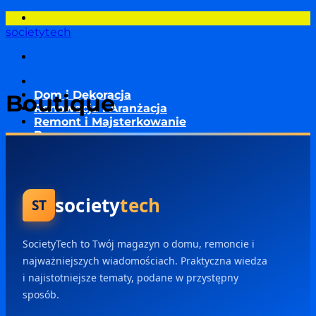
Przewiń
do
societytech
zawartości
Dom i Dekoracja
Boutique
Renowacja i Aranżacja
Remont i Majsterkowanie
Basen
Inteligentny dom
Energia
Nieruchomości i Kredyty
Ogród
society
tech
Aktualności
ST
SocietyTech to Twój magazyn o domu, remoncie i
najważniejszych wiadomościach. Praktyczna wiedza
i najistotniejsze tematy, podane w przystępny
sposób.