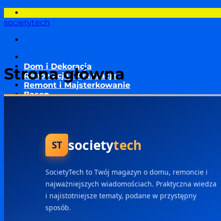
Przewiń
do
societytech
zawartości
Dom i Dekoracja
Strona główna
Renowacja i Aranżacja
Remont i Majsterkowanie
Basen
Inteligentny dom
Energia
Nieruchomości i Kredyty
Ogród
society
tech
Aktualności
ST
SocietyTech to Twój magazyn o domu, remoncie i
najważniejszych wiadomościach. Praktyczna wiedza
i najistotniejsze tematy, podane w przystępny
sposób.