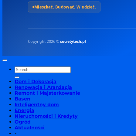
Mieszkać. Budować. Wiedzieć.
Copyright 2026 ©
societytech.pl
Dom i Dekoracja
Renowacja i Aranżacja
Remont i Majsterkowanie
Basen
Inteligentny dom
Energia
Nieruchomości i Kredyty
Ogród
Aktualności
-