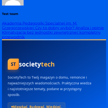
Test team
Akademia Pedagogiki Specjalnej im. M.
Grzegorzewskiej: Czy to dobry wybór? Analiza i opinie
Klimatyzacja bez jednostki zewnętrznej: kompletny
przewodnik
society
tech
ST
SocietyTech to Twój magazyn o domu, remoncie i
najważniejszych wiadomościach. Praktyczna wiedza
i najistotniejsze tematy, podane w przystępny
sposób.
Mieszkać. Budować. Wiedzieć.