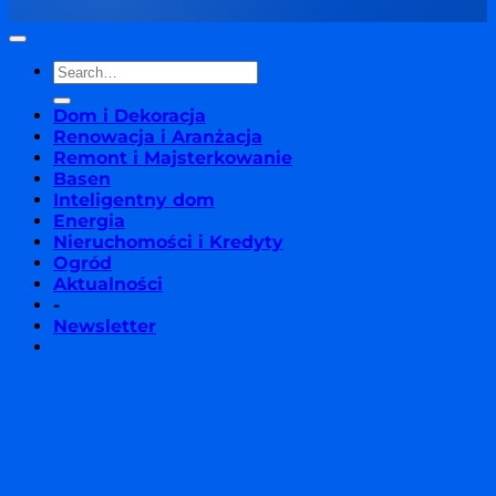
Dom i Dekoracja
Renowacja i Aranżacja
Remont i Majsterkowanie
Basen
Inteligentny dom
Energia
Nieruchomości i Kredyty
Ogród
Aktualności
-
Newsletter