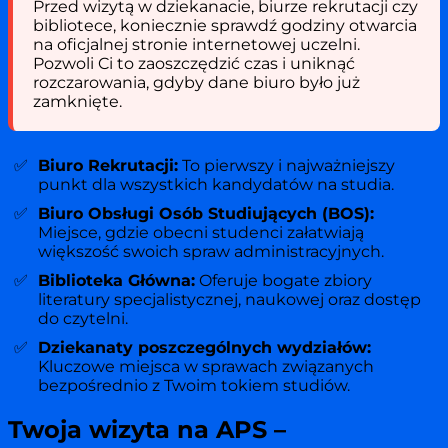
Przed wizytą w dziekanacie, biurze rekrutacji czy
bibliotece, koniecznie sprawdź godziny otwarcia
na oficjalnej stronie internetowej uczelni.
Pozwoli Ci to zaoszczędzić czas i uniknąć
rozczarowania, gdyby dane biuro było już
zamknięte.
Biuro Rekrutacji:
To pierwszy i najważniejszy
punkt dla wszystkich kandydatów na studia.
Biuro Obsługi Osób Studiujących (BOS):
Miejsce, gdzie obecni studenci załatwiają
większość swoich spraw administracyjnych.
Biblioteka Główna:
Oferuje bogate zbiory
literatury specjalistycznej, naukowej oraz dostęp
do czytelni.
Dziekanaty poszczególnych wydziałów:
Kluczowe miejsca w sprawach związanych
bezpośrednio z Twoim tokiem studiów.
Twoja wizyta na APS –