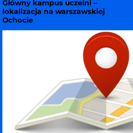
Główny kampus uczelni –
lokalizacja na warszawskiej
Ochocie