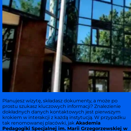
Planujesz wizytę, składasz dokumenty, a może po
prostu szukasz kluczowych informacji? Znalezienie
dokładnych danych kontaktowych jest pierwszym
krokiem w interakcji z każdą instytucją. W przypadku
tak renomowanej placówki, jak
Akademia
Pedagogiki Specjalnej im. Marii Grzegorzewskiej w