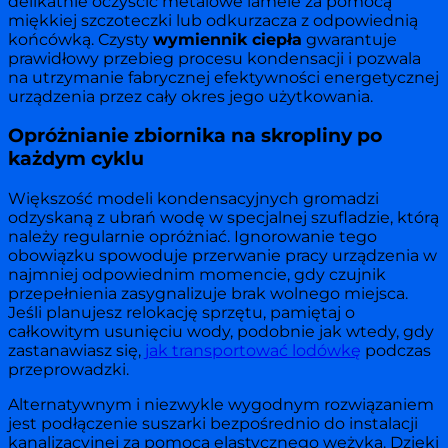
delikatnie oczyścić metalowe lamele za pomocą
miękkiej szczoteczki lub odkurzacza z odpowiednią
końcówką. Czysty
wymiennik ciepła
gwarantuje
prawidłowy przebieg procesu kondensacji i pozwala
na utrzymanie fabrycznej efektywności energetycznej
urządzenia przez cały okres jego użytkowania.
Opróżnianie zbiornika na skropliny po
każdym cyklu
Większość modeli kondensacyjnych gromadzi
odzyskaną z ubrań wodę w specjalnej szufladzie, którą
należy regularnie opróżniać. Ignorowanie tego
obowiązku spowoduje przerwanie pracy urządzenia w
najmniej odpowiednim momencie, gdy czujnik
przepełnienia zasygnalizuje brak wolnego miejsca.
Jeśli planujesz relokację sprzętu, pamiętaj o
całkowitym usunięciu wody, podobnie jak wtedy, gdy
zastanawiasz się,
jak transportować lodówkę
podczas
przeprowadzki.
Alternatywnym i niezwykle wygodnym rozwiązaniem
jest podłączenie suszarki bezpośrednio do instalacji
kanalizacyjnej za pomocą elastycznego wężyka. Dzięki