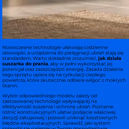
Nowoczesne technologie ułatwiają codzienne
obowiązki, a urządzenia do pielęgnacji ubrań stają się
standardem. Warto dokładnie zrozumieć,
jak działa
suszarka do prania
, aby w pełni wykorzystać jej
potencjał oraz zaoszczędzić energię. Zasada działania
tego sprzętu opiera się na cyrkulacji ciepłego
powietrza, które skutecznie odbiera wilgoć z mokrych
tkanin.
Wybór odpowiedniego modelu zależy od
zastosowanej technologii wpływającej na
efektywność suszenia i ochronę ubrań. Poznanie
różnic konstrukcyjnych ułatwi podjęcie właściwej
decyzji zakupowej i pozwoli uniknąć kosztownych
błędów eksploatacyjnych. Sprawdź, jaki system
sprawdzi się najlepiej w Twoim gospodarstwie