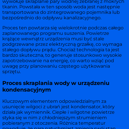
wywołuje skraplanie pary wodnej zebranej z mokrych
tkanin. Powstała w ten sposób woda jest następnie
transportowana do zintegrowanego pojemnika lub
bezpośrednio do odpływu kanalizacyjnego.
Proces ten powtarza się wielokrotnie podczas całego
zaplanowanego programu suszenia. Powietrze
krążące wewnątrz urządzenia musi być stale
podgrzewane przez elektryczną grzałkę, co wymaga
stałego dopływu prądu. Chociaż technologia ta jest
bardzo skuteczna, to generuje stosunkowo wysokie
zapotrzebowanie na energię, co warto wziąć pod
uwagę przy planowaniu częstego użytkowania
sprzętu.
Proces skraplania wody w urządzeniu
kondensacyjnym
Kluczowym elementem odpowiedzialnym za
usunięcie wilgoci z ubrań jest kondensator, który
działa jak wymiennik. Ciepłe i wilgotne powietrze
styka się w nim z chłodniejszym strumieniem
pobieranym z otoczenia. Różnica temperatur
powoduje, że para natychmiast zmienia swój stan