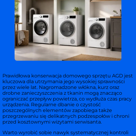
Prawidłowa konserwacja domowego sprzętu AGD jest
kluczowa dla utrzymania jego wysokiej sprawności
przez wiele lat. Nagromadzone włókna, kurz oraz
drobne zanieczyszczenia z tkanin mogą znacząco
ograniczać przepływ powietrza, co wydłuża czas pracy
urządzenia. Regularne dbanie o czystość
poszczególnych elementów zapobiega także
przegrzewaniu się delikatnych podzespołów i chroni
przed kosztownymi wizytami serwisanta.
Warto wyrobić sobie nawyk systematycznej kontroli