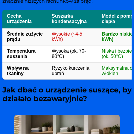
znacznie niższych rachunków za prąd.
Cecha
Suszarka
Model z pomp
urządzenia
kondensacyjna
ciepła
Średnie zużycie
Wysokie (~4-5
Bardzo niskie 
prądu
kWh)
kWh)
Temperatura
Wysoka (ok. 70-
Niska i bezpie
suszenia
80°C)
(ok. 50°C)
Wpływ na
Ryzyko kurczenia
Maksymalna o
tkaniny
ubrań
włókien
Jak dbać o urządzenie suszące, by
działało bezawaryjnie?