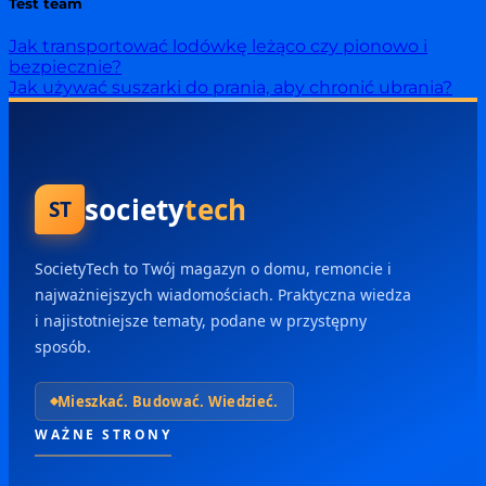
Test team
Jak transportować lodówkę leżąco czy pionowo i
bezpiecznie?
Jak używać suszarki do prania, aby chronić ubrania?
society
tech
ST
SocietyTech to Twój magazyn o domu, remoncie i
najważniejszych wiadomościach. Praktyczna wiedza
i najistotniejsze tematy, podane w przystępny
sposób.
Mieszkać. Budować. Wiedzieć.
WAŻNE STRONY