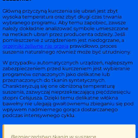
Główną przyczyną kurczenia się ubrań jest zbyt
wysoka temperatura oraz zbyt długi czas trwania
wybranego programu. Aby temu zapobiec, zawsze
należy dokładnie analizować symbole umieszczone
na metkach ubrań przez producenta odzieży. Jeśli
pomieszczenie z urządzeniem jest niedogrzane, a
grzejniki żeliwne nie grzeją
prawidłowo, proces
suszenia naturalnego również może być utrudniony.
W przypadku automatycznych urządzeń, najlepszym
zabezpieczeniem przed kurczeniem jest wybieranie
programów oznaczonych jako delikatne lub
przeznaczonych do tkanin syntetycznych.
Charakteryzują się one obniżoną temperaturą
suszenia, zazwyczaj nieprzekraczającą pięćdziesięciu
stopni Celsjusza. Dzięki temu delikatne włókna
bawełny nie ulegają gwałtownemu zbieganiu się pod
wpływem nadmiernego gorąca dostarczanego
podczas intensywnego cyklu.
„Bezpieczeństwo tkanin w suszarce