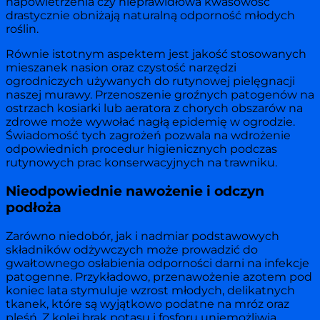
napowietrzenia czy nieprawidłowa kwasowość
drastycznie obniżają naturalną odporność młodych
roślin.
Równie istotnym aspektem jest jakość stosowanych
mieszanek nasion oraz czystość narzędzi
ogrodniczych używanych do rutynowej pielęgnacji
naszej murawy. Przenoszenie groźnych patogenów na
ostrzach kosiarki lub aeratora z chorych obszarów na
zdrowe może wywołać nagłą epidemię w ogrodzie.
Świadomość tych zagrożeń pozwala na wdrożenie
odpowiednich procedur higienicznych podczas
rutynowych prac konserwacyjnych na trawniku.
Nieodpowiednie nawożenie i odczyn
podłoża
Zarówno niedobór, jak i nadmiar podstawowych
składników odżywczych może prowadzić do
gwałtownego osłabienia odporności darni na infekcje
patogenne. Przykładowo, przenawożenie azotem pod
koniec lata stymuluje wzrost młodych, delikatnych
tkanek, które są wyjątkowo podatne na mróz oraz
pleśń. Z kolei brak potasu i fosforu uniemożliwia