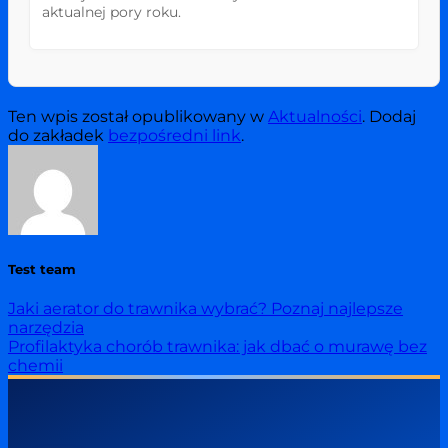
aktualnej pory roku.
Ten wpis został opublikowany w
Aktualności
. Dodaj
do zakładek
bezpośredni link
.
Test team
Jaki aerator do trawnika wybrać? Poznaj najlepsze
narzędzia
Profilaktyka chorób trawnika: jak dbać o murawę bez
chemii