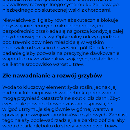
prawidłowy rozwój silnego systemu korzeniowego,
niezbędnego do skutecznej walki z chorobami.
Niewłaściwe pH gleby również skutecznie blokuje
przyswajanie cennych mikroelementów, co
bezpośrednio przekłada się na gorszą kondycję całej
przydomowej murawy. Optymalny odczyn podłoża
pod trawnik powinien mieścić się w wąskim
przedziale od sześciu do sześciu i pół. Regularne
badanie gleby pozwala na precyzyjne dawkowanie
wapna lub nawozów zakwaszających, co stabilizuje
delikatne środowisko wzrostu traw.
Złe nawadnianie a rozwój grzybów
Woda to kluczowy element życia roślin, jednak jej
nadmiar lub nieprawidłowa technika podlewania
mogą przynieść katastrofalne skutki dla darni. Zbyt
częste, ale powierzchowne zraszanie sprawia, że
wilgoć utrzymuje się głównie w górnej warstwie,
sprzyjając rozwojowi zarodników grzybowych. Zamiast
tego należy podlewać rzadziej, ale bardzo obficie, aby
woda dotarła głęboko do strefy korzeniowej trawy.