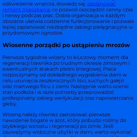
odświeżenie wnętrza, dowiedz się,
zaplanować
remont mieszkania
, co pozwoli oszczędzić cenny czas
i nerwy podczas prac. Dobra organizacja w każdym
obszarze ułatwia codzienne funkcjonowanie i pozwala
lepiej zaplanować niezbędne zabiegi pielęgnacyjne w
przydomowym ogrodzie.
Wiosenne porządki po ustąpieniu mrozów
Pierwsze tygodnie wiosny to kluczowy moment dla
regeneracji trawnika po trudnym okresie zimowym i
ewentualnych atakach pleśni śniegowej. Prace
rozpoczynamy od dokładnego wygrabienia darni w
celu usunięcia zeszłorocznych liści, suchych gałęzi
oraz martwego filcu z ziemi. Następnie warto ocenić
stan podłoża i w razie potrzeby przeprowadzić
profesjonalny zabieg wertykulacji oraz napowietrzania
gleby.
Wiosną należy również zastosować pierwsze
nawożenie bogate w azot, który pobudzi rośliny do
szybkiego wzrostu i regeneracji po zimie. Jeśli
zauważymy widoczne ubytki w darni, warto wykonać