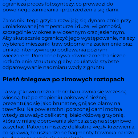
ogranicza proces fotosyntezy, co prowadzi do
powolnego zamierania i przerzedzenia się darni.
Zarodniki tego grzyba rozwijają się dynamicznie przy
umiarkowanej temperaturze i dużej wilgotności,
szczególnie w okresie wiosennym oraz jesiennym.
Aby skutecznie ograniczyć jego występowanie, należy
wybierać mieszanki traw odporne na zacienienie oraz
unikać intensywnego podlewania późnym
wieczorem. Pomocne bywa również mechaniczne
rozluźnienie struktury gleby, co ułatwia szybsze
odparowywanie nadmiaru wody z gruntu.
Pleśń śniegowa po zimowych roztopach
Ta wyjątkowo groźna choroba ujawnia się wczesną
wiosną, tuż po stopieniu pokrywy śnieżnej,
prezentując się jako brunatne, gnijące plamy na
trawniku. Na powierzchni porażonej darni można
wtedy zauważyć delikatną, biało-różową grzybnię,
która w miarę operowania słońca zaczyna stopniowo
zasychać. Patogen niszczy delikatne węzły krzewienia,
co sprawia, że uszkodzone fragmenty trawnika bardzo