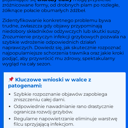
zróżnicowane formy, od drobnych plam po rozległe,
żółknące połacie obumarłych źdźbeł.
Zidentyfikowanie konkretnego problemu bywa
trudne, zwłaszcza gdy objawy przypominają
niedobory składników odżywczych lub skutki suszy.
Zrozumienie przyczyn infekcji grzybowych pozwala na
szybkie wdrożenie odpowiednich działań
naprawczych. Dowiedz się, jak skutecznie rozpoznać
najpopularniejsze schorzenia trawnika oraz jakie kroki
podjąć, aby przywrócić mu zdrowy, spektakularny
wygląd na cały sezon.
Kluczowe wnioski w walce z
patogenami:
Szybkie rozpoznanie objawów zapobiega
zniszczeniu całej darni.
Odpowiednie nawadnianie rano drastycznie
ogranicza rozwój grzybów.
Regularne napowietrzanie eliminuje warstwę
filcu sprzyjającą infekcjom.