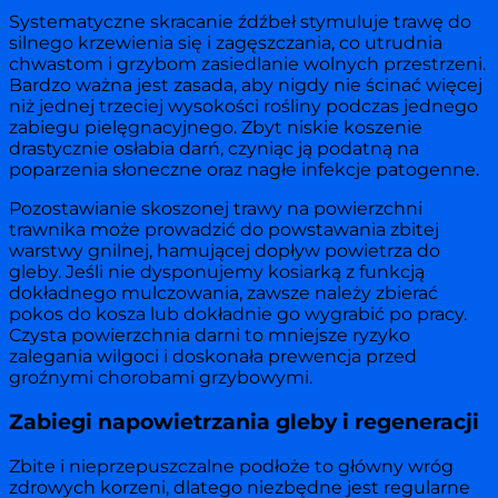
Systematyczne skracanie źdźbeł stymuluje trawę do
silnego krzewienia się i zagęszczania, co utrudnia
chwastom i grzybom zasiedlanie wolnych przestrzeni.
Bardzo ważna jest zasada, aby nigdy nie ścinać więcej
niż jednej trzeciej wysokości rośliny podczas jednego
zabiegu pielęgnacyjnego. Zbyt niskie koszenie
drastycznie osłabia darń, czyniąc ją podatną na
poparzenia słoneczne oraz nagłe infekcje patogenne.
Pozostawianie skoszonej trawy na powierzchni
trawnika może prowadzić do powstawania zbitej
warstwy gnilnej, hamującej dopływ powietrza do
gleby. Jeśli nie dysponujemy kosiarką z funkcją
dokładnego mulczowania, zawsze należy zbierać
pokos do kosza lub dokładnie go wygrabić po pracy.
Czysta powierzchnia darni to mniejsze ryzyko
zalegania wilgoci i doskonała prewencja przed
groźnymi chorobami grzybowymi.
Zabiegi napowietrzania gleby i regeneracji
Zbite i nieprzepuszczalne podłoże to główny wróg
zdrowych korzeni, dlatego niezbędne jest regularne