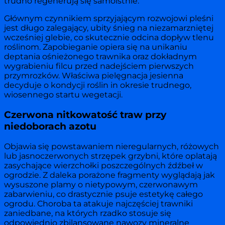
trudno regenerują się samoistnie.
Głównym czynnikiem sprzyjającym rozwojowi pleśni
jest długo zalegający, ubity śnieg na niezamarzniętej
wcześniej glebie, co skutecznie odcina dopływ tlenu
roślinom. Zapobieganie opiera się na unikaniu
deptania ośnieżonego trawnika oraz dokładnym
wygrabieniu filcu przed nadejściem pierwszych
przymrozków. Właściwa pielęgnacja jesienna
decyduje o kondycji roślin in okresie trudnego,
wiosennego startu wegetacji.
Czerwona nitkowatość traw przy
niedoborach azotu
Objawia się powstawaniem nieregularnych, różowych
lub jasnoczerwonych strzępek grzybni, które oplatają
zasychające wierzchołki poszczególnych źdźbeł w
ogrodzie. Z daleka porażone fragmenty wyglądają jak
wysuszone plamy o nietypowym, czerwonawym
zabarwieniu, co drastycznie psuje estetykę całego
ogrodu. Choroba ta atakuje najczęściej trawniki
zaniedbane, na których rzadko stosuje się
odpowiednio zbilansowane nawozy mineralne