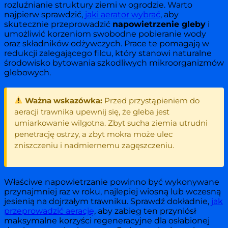
rozluźnianie struktury ziemi w ogrodzie. Warto
najpierw sprawdzić,
jaki aerator wybrać
, aby
skutecznie przeprowadzić
napowietrzenie gleby
i
umożliwić korzeniom swobodne pobieranie wody
oraz składników odżywczych. Prace te pomagają w
redukcji zalegającego filcu, który stanowi naturalne
środowisko bytowania szkodliwych mikroorganizmów
glebowych.
Ważna wskazówka:
Przed przystąpieniem do
aeracji trawnika upewnij się, że gleba jest
umiarkowanie wilgotna. Zbyt sucha ziemia utrudni
penetrację ostrzy, a zbyt mokra może ulec
zniszczeniu i nadmiernemu zagęszczeniu.
Właściwe napowietrzanie powinno być wykonywane
przynajmniej raz w roku, najlepiej wiosną lub wczesną
jesienią na dojrzałym trawniku. Sprawdź dokładnie,
jak
przeprowadzić aerację
, aby zabieg ten przyniósł
maksymalne korzyści regeneracyjne dla osłabionej