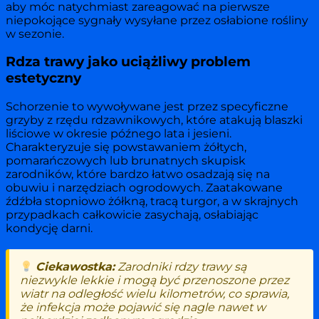
aby móc natychmiast zareagować na pierwsze
niepokojące sygnały wysyłane przez osłabione rośliny
w sezonie.
Rdza trawy jako uciążliwy problem
estetyczny
Schorzenie to wywoływane jest przez specyficzne
grzyby z rzędu rdzawnikowych, które atakują blaszki
liściowe w okresie późnego lata i jesieni.
Charakteryzuje się powstawaniem żółtych,
pomarańczowych lub brunatnych skupisk
zarodników, które bardzo łatwo osadzają się na
obuwiu i narzędziach ogrodowych. Zaatakowane
źdźbła stopniowo żółkną, tracą turgor, a w skrajnych
przypadkach całkowicie zasychają, osłabiając
kondycję darni.
Ciekawostka:
Zarodniki rdzy trawy są
niezwykle lekkie i mogą być przenoszone przez
wiatr na odległość wielu kilometrów, co sprawia,
że infekcja może pojawić się nagle nawet w