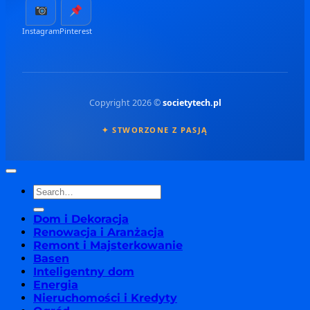
Instagram
Pinterest
Copyright 2026 ©
societytech.pl
✦ STWORZONE Z PASJĄ
Dom i Dekoracja
Renowacja i Aranżacja
Remont i Majsterkowanie
Basen
Inteligentny dom
Energia
Nieruchomości i Kredyty