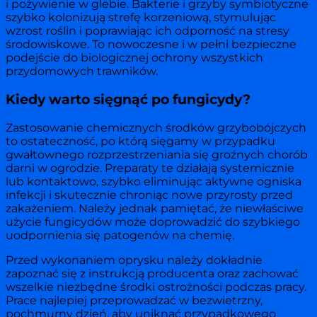
i pożywienie w glebie. Bakterie i grzyby symbiotyczne
szybko kolonizują strefę korzeniową, stymulując
wzrost roślin i poprawiając ich odporność na stresy
środowiskowe. To nowoczesne i w pełni bezpieczne
podejście do biologicznej ochrony wszystkich
przydomowych trawników.
Kiedy warto sięgnąć po fungicydy?
Zastosowanie chemicznych środków grzybobójczych
to ostateczność, po którą sięgamy w przypadku
gwałtownego rozprzestrzeniania się groźnych chorób
darni w ogrodzie. Preparaty te działają systemicznie
lub kontaktowo, szybko eliminując aktywne ogniska
infekcji i skutecznie chroniąc nowe przyrosty przed
zakażeniem. Należy jednak pamiętać, że niewłaściwe
użycie fungicydów może doprowadzić do szybkiego
uodpornienia się patogenów na chemię.
Przed wykonaniem oprysku należy dokładnie
zapoznać się z instrukcją producenta oraz zachować
wszelkie niezbędne środki ostrożności podczas pracy.
Prace najlepiej przeprowadzać w bezwietrzny,
pochmurny dzień, aby uniknąć przypadkowego