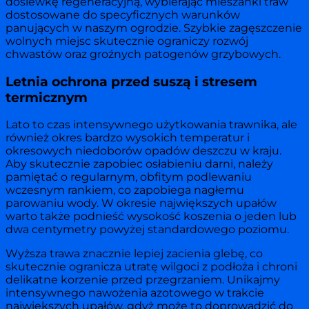
dosiewkę regeneracyjną, wybierając mieszanki traw
dostosowane do specyficznych warunków
panujących w naszym ogrodzie. Szybkie zagęszczenie
wolnych miejsc skutecznie ograniczy rozwój
chwastów oraz groźnych patogenów grzybowych.
Letnia ochrona przed suszą i stresem
termicznym
Lato to czas intensywnego użytkowania trawnika, ale
również okres bardzo wysokich temperatur i
okresowych niedoborów opadów deszczu w kraju.
Aby skutecznie zapobiec osłabieniu darni, należy
pamiętać o regularnym, obfitym podlewaniu
wczesnym rankiem, co zapobiega nagłemu
parowaniu wody. W okresie największych upałów
warto także podnieść wysokość koszenia o jeden lub
dwa centymetry powyżej standardowego poziomu.
Wyższa trawa znacznie lepiej zacienia glebę, co
skutecznie ogranicza utratę wilgoci z podłoża i chroni
delikatne korzenie przed przegrzaniem. Unikajmy
intensywnego nawożenia azotowego w trakcie
największych upałów, gdyż może to doprowadzić do