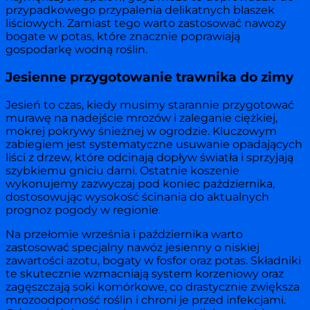
przypadkowego przypalenia delikatnych blaszek
liściowych. Zamiast tego warto zastosować nawozy
bogate w potas, które znacznie poprawiają
gospodarkę wodną roślin.
Jesienne przygotowanie trawnika do zimy
Jesień to czas, kiedy musimy starannie przygotować
murawę na nadejście mrozów i zaleganie ciężkiej,
mokrej pokrywy śnieżnej w ogrodzie. Kluczowym
zabiegiem jest systematyczne usuwanie opadających
liści z drzew, które odcinają dopływ światła i sprzyjają
szybkiemu gniciu darni. Ostatnie koszenie
wykonujemy zazwyczaj pod koniec października,
dostosowując wysokość ścinania do aktualnych
prognoz pogody w regionie.
Na przełomie września i października warto
zastosować specjalny nawóz jesienny o niskiej
zawartości azotu, bogaty w fosfor oraz potas. Składniki
te skutecznie wzmacniają system korzeniowy oraz
zagęszczają soki komórkowe, co drastycznie zwiększa
mrozoodporność roślin i chroni je przed infekcjami.