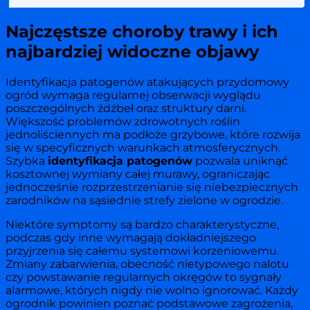
Najczęstsze choroby trawy i ich
najbardziej widoczne objawy
Identyfikacja patogenów atakujących przydomowy
ogród wymaga regularnej obserwacji wyglądu
poszczególnych źdźbeł oraz struktury darni.
Większość problemów zdrowotnych roślin
jednoliściennych ma podłoże grzybowe, które rozwija
się w specyficznych warunkach atmosferycznych.
Szybka
identyfikacja patogenów
pozwala uniknąć
kosztownej wymiany całej murawy, ograniczając
jednocześnie rozprzestrzenianie się niebezpiecznych
zarodników na sąsiednie strefy zielone w ogrodzie.
Niektóre symptomy są bardzo charakterystyczne,
podczas gdy inne wymagają dokładniejszego
przyjrzenia się całemu systemowi korzeniowemu.
Zmiany zabarwienia, obecność nietypowego nalotu
czy powstawanie regularnych okręgów to sygnały
alarmowe, których nigdy nie wolno ignorować. Każdy
ogrodnik powinien poznać podstawowe zagrożenia,