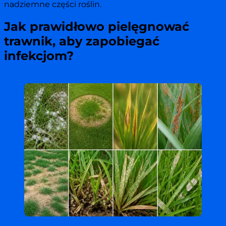
nadziemne części roślin.
Jak prawidłowo pielęgnować
trawnik, aby zapobiegać
infekcjom?