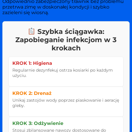
Odpowiednio zabezpieczony trawnik bez problemu
przetrwa zimę w doskonałej kondycji i szybko
zazieleni się wiosną.
Szybka ściągawka:
Zapobieganie infekcjom w 3
krokach
KROK 1: Higiena
Regularnie dezynfekuj ostrza kosiarki po każdym
użyciu.
KROK 2: Drenaż
Unikaj zastojów wody poprzez piaskowanie i aerację
gleby.
KROK 3: Odżywienie
Stosuj zbilansowane nawozy dostosowane do