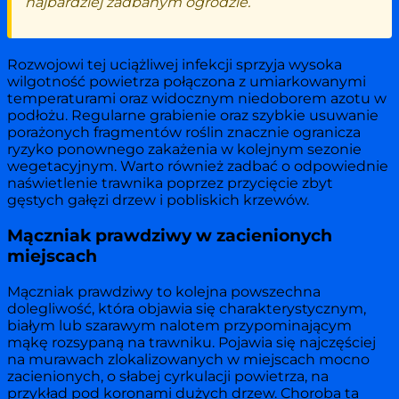
najbardziej zadbanym ogrodzie.
Rozwojowi tej uciążliwej infekcji sprzyja wysoka
wilgotność powietrza połączona z umiarkowanymi
temperaturami oraz widocznym niedoborem azotu w
podłożu. Regularne grabienie oraz szybkie usuwanie
porażonych fragmentów roślin znacznie ogranicza
ryzyko ponownego zakażenia w kolejnym sezonie
wegetacyjnym. Warto również zadbać o odpowiednie
naświetlenie trawnika poprzez przycięcie zbyt
gęstych gałęzi drzew i pobliskich krzewów.
Mączniak prawdziwy w zacienionych
miejscach
Mączniak prawdziwy to kolejna powszechna
dolegliwość, która objawia się charakterystycznym,
białym lub szarawym nalotem przypominającym
mąkę rozsypaną na trawniku. Pojawia się najczęściej
na murawach zlokalizowanych w miejscach mocno
zacienionych, o słabej cyrkulacji powietrza, na
przykład pod koronami dużych drzew. Choroba ta