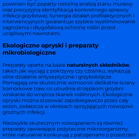
powinien być poparty rzetelną analizą stanu murawy
oraz precyzyjną identyfikacją konkretnego sprawcy
infekcji grzybowej. Synergia działań profilaktycznych i
interwencyjnych gwarantuje szybkie wyeliminowanie
zagrożenia i długofalową ochronę roślin przed
uciążliwymi nawrotami.
Ekologiczne opryski i preparaty
mikrobiologiczne
Preparaty oparte na bazie
naturalnych składników
,
takich jak wyciąg z pokrzywy czy czosnku, wykazują
silne działanie antyseptyczne i grzybobójcze.
Pomagają one skutecznie wzmocnić delikatne ściany
komórkowe traw, co utrudnia strzępkom grzybni
wnikanie do wnętrza tkanek roślinnych. Ekologiczne
opryski można stosować zapobiegawczo przez cały
sezon, zwłaszcza w okresach sprzyjających rozwojowi
groźnych infekcji.
Niezwykle skutecznym rozwiązaniem są również
preparaty zawierające pożyteczne mikroorganizmy,
które naturalnie konkurują z patogenami o przestrzeń