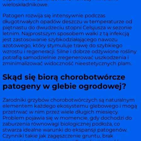
wieloskładnikowe.
Patogen rozwija się intensywnie podczas
długotrwałych opadów deszczu w temperaturze od
piętnastu do dwudzeciu stopni Celsjusza w sezonie
letnim. Najprostszym sposobem walki z tą infekcją
jest zastosowanie szybkodziałającego nawozu
azotowego, który stymuluje trawę do szybkiego
wzrostu i regeneracji. Silne i dobrze odżywione rośliny
potrafią samodzielnie zregenerować uszkodzenia i
zminimalizować widoczność nieestetycznych plam.
Skąd się biorą chorobotwórcze
patogeny w glebie ogrodowej?
Zarodniki grzybów chorobotwórczych są naturalnym
elementem każdego ekosystemu glebowego i mogą
przetrwać w nim przez wiele długich miesięcy.
Problem pojawia się w momencie, gdy dochodzi do
zaburzenia równowagi biologicznej podłoża, co
stwarza idealne warunki do ekspansji patogenów.
Czynniki takie jak zagęszczenie gruntu, brak