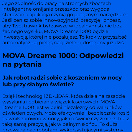
Jego zdolność do pracy na stromych zboczach,
inteligentne omijanie przeszkód oraz wygoda
sterowania aplikacją czynią go potężnym narzędziem.
Jeśli cenisz sobie innowacyjność, precyzję i chcesz,
aby Twój trawnik był zawsze w idealnym stanie bez
żadnego wysiłku, MOVA Dreame 1000 będzie
inwestycją, której nie pożałujesz. To krok w przyszłość
automatycznej pielęgnacji zieleni, dostępny już dziś.
MOVA Dreame 1000: Odpowiedzi
na pytania
Jak robot radzi sobie z koszeniem w nocy
lub przy słabym świetle?
Dzięki technologii 3D-LiDAR, która działa na zasadzie
wysyłania i odbierania wiązek laserowych, MOVA
Dreame 1000 jest w pełni niezależny od warunków
oświetleniowych. Może efektywnie i bezpiecznie kosić
trawnik zarówno w nocy, jak i o świcie czy zmierzchu, z
taką samą precyzją, jak w pełnym słońcu. To duża
przewaga nad robotami wykorzystującymi systemy