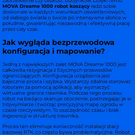
zadrzewienie czy bliskość budynków. Dzięki temu
MOVA Dreame 1000 robot koszący
radzi sobie
doskonale w każdych warunkach oświetleniowych,
od słabego światła o świcie po intensywne słońce w
południe, gwarantując niezawodną i efektywną pracę
przez cały czas.
Jak wygląda bezprzewodowa
konfiguracja i mapowanie?
Jedną z największych zalet MOVA Dreame 1000 jest
całkowita rezygnacja z fizycznych przewodów
ograniczających. Konfiguracja urządzenia jest
bajecznie prosta i szybka. Wystarczy zdalnie sterować
robotem za pomocą aplikacji, aby wyznaczyć
wirtualne granice trawnika. Podczas tego procesu
robot na bieżąco skanuje otoczenie, postrzegając je w
trójwymiarze i tworząc precyzyjną mapę ogrodu w
czasie rzeczywistym. To oszczędność czasu i brak
ingerencji w strukturę trawnika.
Proces ten eliminuje konieczność instalacji stacji
bazowej RTK, co często bywa problematyczne. Robot