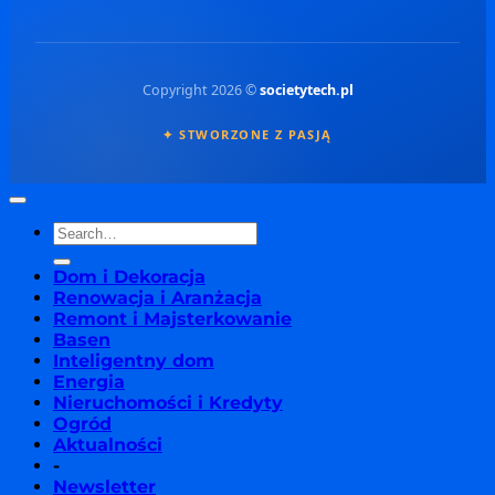
Copyright 2026 ©
societytech.pl
✦ STWORZONE Z PASJĄ
Dom i Dekoracja
Renowacja i Aranżacja
Remont i Majsterkowanie
Basen
Inteligentny dom
Energia
Nieruchomości i Kredyty
Ogród
Aktualności
-
Newsletter