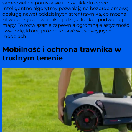
samodzielnie porusza się i uczy układu ogrodu.
Inteligentne algorytmy pozwalają na bezproblemową
obsługę nawet oddzielnych stref trawnika, co można
łatwo zarządzać w aplikacji dzięki funkcji podwójnej
mapy. To rozwiązanie zapewnia ogromną elastyczność
i wygodę, której próżno szukać w tradycyjnych
modelach.
Mobilność i ochrona trawnika w
trudnym terenie