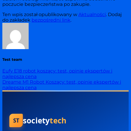
poczucie bezpieczeństwa po zakupie.
Ten wpis został opublikowany w
Aktualności
. Dodaj
do zakładek
bezpośredni link
.
Test team
Eufy E18 robot koszący: test, opinie ekspertów i
najlepsza cena
Dreame M1 Robot Koszący: test, opinie ekspertów i
najlepsza cena
society
tech
ST