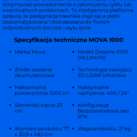
otrzymywać powiadomienia o zakończeniu cyklu lub
ewentualnych problemach. Ta inteligentna platforma
sprawia, że pielęgnacja trawnika staje się w pełni
zautomatyzowana i dostosowana do Twoich
indywidualnych potrzeb i stylu życia.
Specyfikacja techniczna MOVA 1000
Marka: Mova
Model: Dreame 1000
(MLLM4110)
Źródło zasilania:
Technologia nawigacji:
Akumulatorowe
3D-LiDAR UltraView
Maksymalna
Maksymalne
powierzchnia: 1000 m²
nachylenie: 45% / 24°
Szerokość cięcia: 20
Konfiguracja:
cm
Bezprzewodowa, bez
RTK
Wymiary produktu: 77
Waga produktu: 21 kg
x 30,9 x 48,1 cm