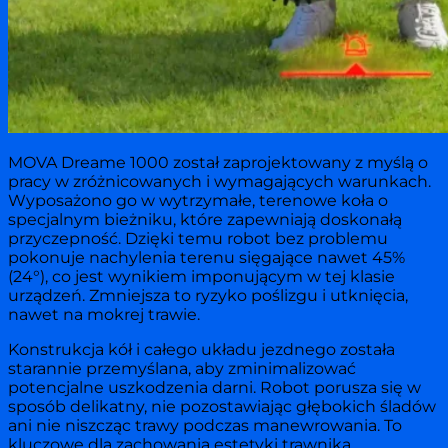
MOVA Dreame 1000 został zaprojektowany z myślą o
pracy w zróżnicowanych i wymagających warunkach.
Wyposażono go w wytrzymałe, terenowe koła o
specjalnym bieżniku, które zapewniają doskonałą
przyczepność. Dzięki temu robot bez problemu
pokonuje nachylenia terenu sięgające nawet 45%
(24°), co jest wynikiem imponującym w tej klasie
urządzeń. Zmniejsza to ryzyko poślizgu i utknięcia,
nawet na mokrej trawie.
Konstrukcja kół i całego układu jezdnego została
starannie przemyślana, aby zminimalizować
potencjalne uszkodzenia darni. Robot porusza się w
sposób delikatny, nie pozostawiając głębokich śladów
ani nie niszcząc trawy podczas manewrowania. To
kluczowe dla zachowania estetyki trawnika.