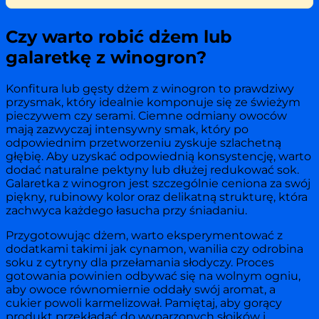
Czy warto robić dżem lub
galaretkę z winogron?
Konfitura lub gęsty dżem z winogron to prawdziwy
przysmak, który idealnie komponuje się ze świeżym
pieczywem czy serami. Ciemne odmiany owoców
mają zazwyczaj intensywny smak, który po
odpowiednim przetworzeniu zyskuje szlachetną
głębię. Aby uzyskać odpowiednią konsystencję, warto
dodać naturalne pektyny lub dłużej redukować sok.
Galaretka z winogron jest szczególnie ceniona za swój
piękny, rubinowy kolor oraz delikatną strukturę, która
zachwyca każdego łasucha przy śniadaniu.
Przygotowując dżem, warto eksperymentować z
dodatkami takimi jak cynamon, wanilia czy odrobina
soku z cytryny dla przełamania słodyczy. Proces
gotowania powinien odbywać się na wolnym ogniu,
aby owoce równomiernie oddały swój aromat, a
cukier powoli karmelizował. Pamiętaj, aby gorący
produkt przekładać do wyparzonych słoików i