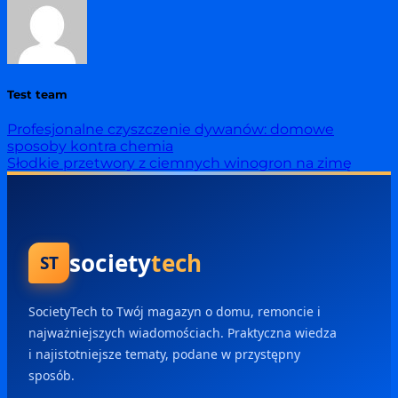
Test team
Profesjonalne czyszczenie dywanów: domowe
sposoby kontra chemia
Słodkie przetwory z ciemnych winogron na zimę
society
tech
ST
SocietyTech to Twój magazyn o domu, remoncie i
najważniejszych wiadomościach. Praktyczna wiedza
i najistotniejsze tematy, podane w przystępny
sposób.