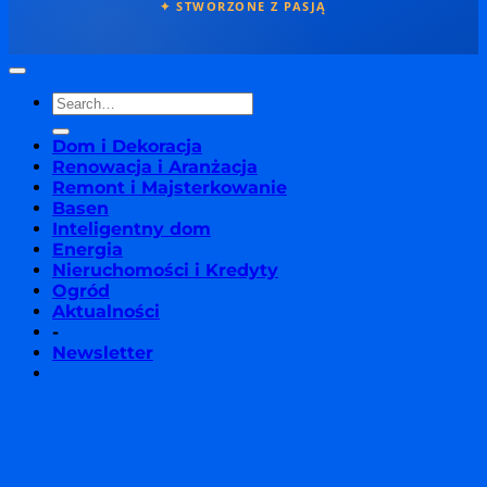
✦ STWORZONE Z PASJĄ
Dom i Dekoracja
Renowacja i Aranżacja
Remont i Majsterkowanie
Basen
Inteligentny dom
Energia
Nieruchomości i Kredyty
Ogród
Aktualności
-
Newsletter