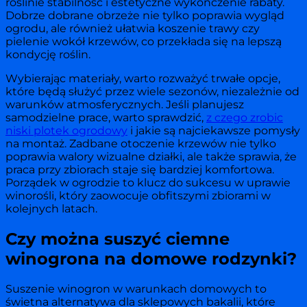
roślinie stabilność i estetyczne wykończenie rabaty.
Dobrze dobrane obrzeże nie tylko poprawia wygląd
ogrodu, ale również ułatwia koszenie trawy czy
pielenie wokół krzewów, co przekłada się na lepszą
kondycję roślin.
Wybierając materiały, warto rozważyć trwałe opcje,
które będą służyć przez wiele sezonów, niezależnie od
warunków atmosferycznych. Jeśli planujesz
samodzielne prace, warto sprawdzić,
z czego zrobic
niski plotek ogrodowy
i jakie są najciekawsze pomysły
na montaż. Zadbane otoczenie krzewów nie tylko
poprawia walory wizualne działki, ale także sprawia, że
praca przy zbiorach staje się bardziej komfortowa.
Porządek w ogrodzie to klucz do sukcesu w uprawie
winorośli, który zaowocuje obfitszymi zbiorami w
kolejnych latach.
Czy można suszyć ciemne
winogrona na domowe rodzynki?
Suszenie winogron w warunkach domowych to
świetna alternatywa dla sklepowych bakalii, które