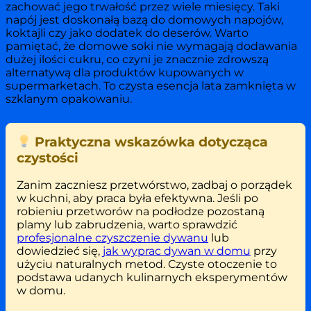
zachować jego trwałość przez wiele miesięcy. Taki
napój jest doskonałą bazą do domowych napojów,
koktajli czy jako dodatek do deserów. Warto
pamiętać, że domowe soki nie wymagają dodawania
dużej ilości cukru, co czyni je znacznie zdrowszą
alternatywą dla produktów kupowanych w
supermarketach. To czysta esencja lata zamknięta w
szklanym opakowaniu.
Praktyczna wskazówka dotycząca
czystości
Zanim zaczniesz przetwórstwo, zadbaj o porządek
w kuchni, aby praca była efektywna. Jeśli po
robieniu przetworów na podłodze pozostaną
plamy lub zabrudzenia, warto sprawdzić
profesjonalne czyszczenie dywanu
lub
dowiedzieć się,
jak wyprac dywan w domu
przy
użyciu naturalnych metod. Czyste otoczenie to
podstawa udanych kulinarnych eksperymentów
w domu.