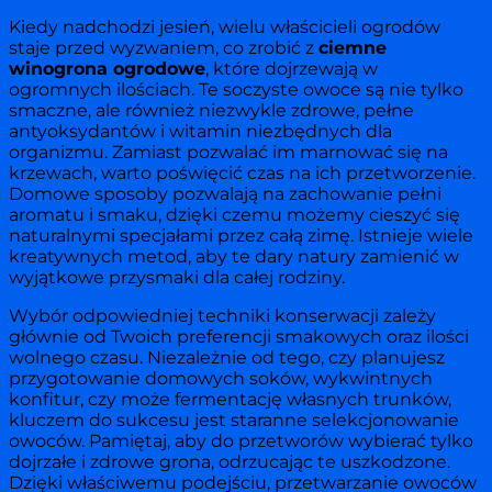
Kiedy nadchodzi jesień, wielu właścicieli ogrodów
staje przed wyzwaniem, co zrobić z
ciemne
winogrona ogrodowe
, które dojrzewają w
ogromnych ilościach. Te soczyste owoce są nie tylko
smaczne, ale również niezwykle zdrowe, pełne
antyoksydantów i witamin niezbędnych dla
organizmu. Zamiast pozwalać im marnować się na
krzewach, warto poświęcić czas na ich przetworzenie.
Domowe sposoby pozwalają na zachowanie pełni
aromatu i smaku, dzięki czemu możemy cieszyć się
naturalnymi specjałami przez całą zimę. Istnieje wiele
kreatywnych metod, aby te dary natury zamienić w
wyjątkowe przysmaki dla całej rodziny.
Wybór odpowiedniej techniki konserwacji zależy
głównie od Twoich preferencji smakowych oraz ilości
wolnego czasu. Niezależnie od tego, czy planujesz
przygotowanie domowych soków, wykwintnych
konfitur, czy może fermentację własnych trunków,
kluczem do sukcesu jest staranne selekcjonowanie
owoców. Pamiętaj, aby do przetworów wybierać tylko
dojrzałe i zdrowe grona, odrzucając te uszkodzone.
Dzięki właściwemu podejściu, przetwarzanie owoców