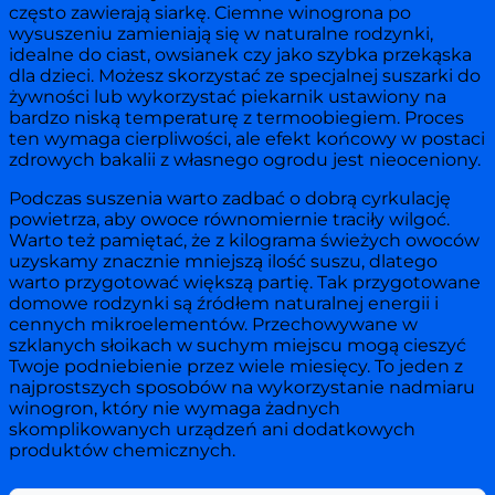
często zawierają siarkę. Ciemne winogrona po
wysuszeniu zamieniają się w naturalne rodzynki,
idealne do ciast, owsianek czy jako szybka przekąska
dla dzieci. Możesz skorzystać ze specjalnej suszarki do
żywności lub wykorzystać piekarnik ustawiony na
bardzo niską temperaturę z termoobiegiem. Proces
ten wymaga cierpliwości, ale efekt końcowy w postaci
zdrowych bakalii z własnego ogrodu jest nieoceniony.
Podczas suszenia warto zadbać o dobrą cyrkulację
powietrza, aby owoce równomiernie traciły wilgoć.
Warto też pamiętać, że z kilograma świeżych owoców
uzyskamy znacznie mniejszą ilość suszu, dlatego
warto przygotować większą partię. Tak przygotowane
domowe rodzynki są źródłem naturalnej energii i
cennych mikroelementów. Przechowywane w
szklanych słoikach w suchym miejscu mogą cieszyć
Twoje podniebienie przez wiele miesięcy. To jeden z
najprostszych sposobów na wykorzystanie nadmiaru
winogron, który nie wymaga żadnych
skomplikowanych urządzeń ani dodatkowych
produktów chemicznych.