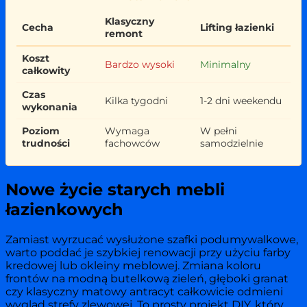
Klasyczny
Cecha
Lifting łazienki
remont
Koszt
Bardzo wysoki
Minimalny
całkowity
Czas
Kilka tygodni
1-2 dni weekendu
wykonania
Poziom
Wymaga
W pełni
trudności
fachowców
samodzielnie
Nowe życie starych mebli
łazienkowych
Zamiast wyrzucać wysłużone szafki podumywalkowe,
warto poddać je szybkiej renowacji przy użyciu farby
kredowej lub okleiny meblowej. Zmiana koloru
frontów na modną butelkową zieleń, głęboki granat
czy klasyczny matowy antracyt całkowicie odmieni
wygląd strefy zlewowej. To prosty projekt DIY, który