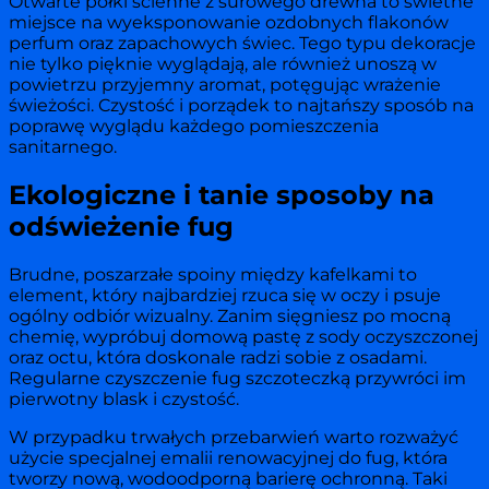
Otwarte półki ścienne z surowego drewna to świetne
miejsce na wyeksponowanie ozdobnych flakonów
perfum oraz zapachowych świec. Tego typu dekoracje
nie tylko pięknie wyglądają, ale również unoszą w
powietrzu przyjemny aromat, potęgując wrażenie
świeżości. Czystość i porządek to najtańszy sposób na
poprawę wyglądu każdego pomieszczenia
sanitarnego.
Ekologiczne i tanie sposoby na
odświeżenie fug
Brudne, poszarzałe spoiny między kafelkami to
element, który najbardziej rzuca się w oczy i psuje
ogólny odbiór wizualny. Zanim sięgniesz po mocną
chemię, wypróbuj domową pastę z sody oczyszczonej
oraz octu, która doskonale radzi sobie z osadami.
Regularne czyszczenie fug szczoteczką przywróci im
pierwotny blask i czystość.
W przypadku trwałych przebarwień warto rozważyć
użycie specjalnej emalii renowacyjnej do fug, która
tworzy nową, wodoodporną barierę ochronną. Taki