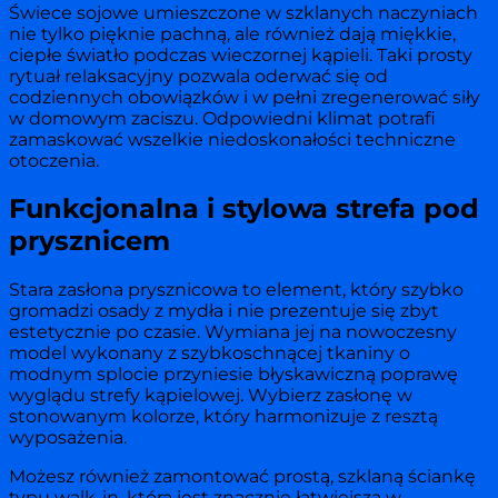
Świece sojowe umieszczone w szklanych naczyniach
nie tylko pięknie pachną, ale również dają miękkie,
ciepłe światło podczas wieczornej kąpieli. Taki prosty
rytuał relaksacyjny pozwala oderwać się od
codziennych obowiązków i w pełni zregenerować siły
w domowym zaciszu. Odpowiedni klimat potrafi
zamaskować wszelkie niedoskonałości techniczne
otoczenia.
Funkcjonalna i stylowa strefa pod
prysznicem
Stara zasłona prysznicowa to element, który szybko
gromadzi osady z mydła i nie prezentuje się zbyt
estetycznie po czasie. Wymiana jej na nowoczesny
model wykonany z szybkoschnącej tkaniny o
modnym splocie przyniesie błyskawiczną poprawę
wyglądu strefy kąpielowej. Wybierz zasłonę w
stonowanym kolorze, który harmonizuje z resztą
wyposażenia.
Możesz również zamontować prostą, szklaną ściankę
typu walk-in, która jest znacznie łatwiejsza w