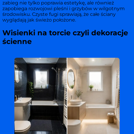
zabieg nie tylko poprawia estetykę, ale również
zapobiega rozwojowi pleśni i grzybów w wilgotnym
środowisku. Czyste fugi sprawiają, że całe ściany
wyglądają jak świeżo położone.
Wisienki na torcie czyli dekoracje
ścienne