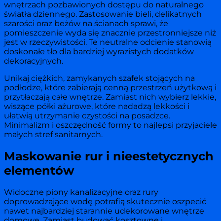
wnętrzach pozbawionych dostępu do naturalnego
światła dziennego. Zastosowanie bieli, delikatnych
szarości oraz beżów na ścianach sprawi, że
pomieszczenie wyda się znacznie przestronniejsze niż
jest w rzeczywistości. Te neutralne odcienie stanowią
doskonałe tło dla bardziej wyrazistych dodatków
dekoracyjnych.
Unikaj ciężkich, zamykanych szafek stojących na
podłodze, które zabierają cenną przestrzeń użytkową i
przytłaczają całe wnętrze. Zamiast nich wybierz lekkie,
wiszące półki ażurowe, które nadadzą lekkości i
ułatwią utrzymanie czystości na posadzce.
Minimalizm i oszczędność formy to najlepsi przyjaciele
małych stref sanitarnych.
Maskowanie rur i nieestetycznych
elementów
Widoczne piony kanalizacyjne oraz rury
doprowadzające wodę potrafią skutecznie oszpecić
nawet najbardziej starannie udekorowane wnętrze
domowe. Zamiast budować kosztowne i