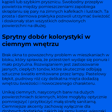
kąpieli lub szybkim prysznicu. Swobodny przepływ
powietrza między pomieszczeniami zapobiega
skraplaniu się pary na zimnych kafelkach i lustrach. Ta
prosta i darmowa praktyka pozwoli utrzymać świeżość
i doskonały stan wszystkich odnowionych
powierzchni na dłużej.
Sprytny dobór kolorystyki w
ciemnym wnętrzu
Brak okna to powszechny problem w mieszkaniach w
bloku, który sprawia, że przestrzeń wydaje się ponura i
mało przytulna. Rozwiązaniem jest zastosowanie
jasnych, ciepłych tonów, które skutecznie odbijają
sztuczne światło emitowane przez lampy. Pastelowy
błękit, pudrowy róż czy delikatna mięta dodadzą
wnętrzu świeżości i nowoczesnego charakteru.
Unikaj ciemnych, nasyconych barw na dużych
powierzchniach ściennych, które mogłyby optycznie
pomniejszyć i przytłoczyć małą strefę sanitarną.
Ciemniejsze akcenty zachowaj wyłącznie dla
drobnych dodatków, takich jak ramy luster, wieszaki