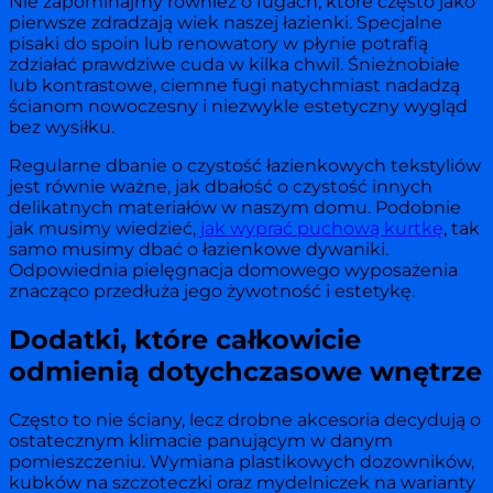
Nie zapominajmy również o fugach, które często jako
pierwsze zdradzają wiek naszej łazienki. Specjalne
pisaki do spoin lub renowatory w płynie potrafią
zdziałać prawdziwe cuda w kilka chwil. Śnieżnobiałe
lub kontrastowe, ciemne fugi natychmiast nadadzą
ścianom nowoczesny i niezwykle estetyczny wygląd
bez wysiłku.
Regularne dbanie o czystość łazienkowych tekstyliów
jest równie ważne, jak dbałość o czystość innych
delikatnych materiałów w naszym domu. Podobnie
jak musimy wiedzieć,
jak wyprać puchową kurtkę
, tak
samo musimy dbać o łazienkowe dywaniki.
Odpowiednia pielęgnacja domowego wyposażenia
znacząco przedłuża jego żywotność i estetykę.
Dodatki, które całkowicie
odmienią dotychczasowe wnętrze
Często to nie ściany, lecz drobne akcesoria decydują o
ostatecznym klimacie panującym w danym
pomieszczeniu. Wymiana plastikowych dozowników,
kubków na szczoteczki oraz mydelniczek na warianty