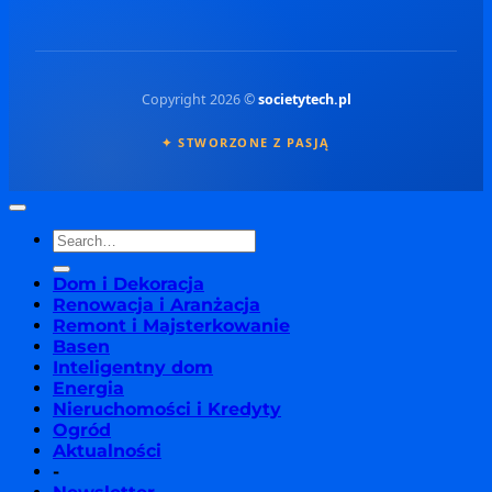
Copyright 2026 ©
societytech.pl
✦ STWORZONE Z PASJĄ
Dom i Dekoracja
Renowacja i Aranżacja
Remont i Majsterkowanie
Basen
Inteligentny dom
Energia
Nieruchomości i Kredyty
Ogród
Aktualności
-