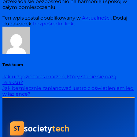
przekłada się bezpośrednio na harmonię i spokój w
całym pomieszczeniu.
Ten wpis został opublikowany w
Aktualności
. Dodaj
do zakładek
bezpośredni link
.
Test team
Jak urządzić taras marzeń, który stanie się oazą
relaksu?
Jak bezpiecznie zaplanować lustro z oświetleniem led
w łazience?
society
tech
ST