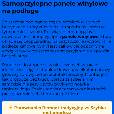
Samoprzylepne panele winylowe
na podłogę
Zniszczona podłoga to częsty problem w starych
budynkach, który zniechęca do spędzania czasu w
tym pomieszczeniu. Rozwiązaniem mogą być
nowoczesne, samoprzylepne
panele winylowe
, które
układa się bezpośrednio na oczyszczone i wyrównane
podłoże kaflowe. Winyl jest całkowicie odporny na
wodę, łatwy w czyszczeniu oraz przyjemnie ciepły dla
bosych stóp.
Panele te dostępne są w niezliczonych wzorach,
idealnie imitując naturalne drewno, wielkoformatowy
gres czy surowy beton architektoniczny. Montaż jest
tak prosty, że bez trudu poradzisz sobie z nim
samodzielnie przy użyciu zwykłego nożyka
tapicerskiego. To doskonała alternatywa dla drogich
prac glazurniczych i brudzącego kleju.
Porównanie: Remont tradycyjny vs Szybka
metamorfoza