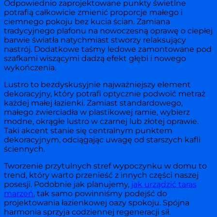
Odpowiednio zaprojektowane punkty świetlne
potrafią całkowicie zmienić proporcje małego i
ciemnego pokoju bez kucia ścian. Zamiana
tradycyjnego plafonu na nowoczesną oprawę o ciepłej
barwie światła natychmiast stworzy relaksujący
nastrój. Dodatkowe taśmy ledowe zamontowane pod
szafkami wiszącymi dadzą efekt głębi i nowego
wykończenia.
Lustro to bezdyskusyjnie najważniejszy element
dekoracyjny, który potrafi optycznie podwoić metraż
każdej małej łazienki. Zamiast standardowego,
małego zwierciadła w plastikowej ramie, wybierz
modne, okrągłe lustro w czarnej lub złotej oprawie.
Taki akcent stanie się centralnym punktem
dekoracyjnym, odciągając uwagę od starszych kafli
ściennych.
Tworzenie przytulnych stref wypoczynku w domu to
trend, który warto przenieść z innych części naszej
posesji. Podobnie jak planujemy,
jak urządzić taras
marzeń
, tak samo powinniśmy podejść do
projektowania łazienkowej oazy spokoju. Spójna
harmonia sprzyja codziennej regeneracji sił.