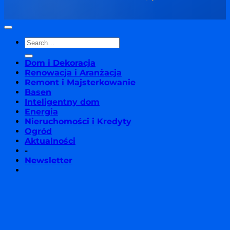
Dom i Dekoracja
Renowacja i Aranżacja
Remont i Majsterkowanie
Basen
Inteligentny dom
Energia
Nieruchomości i Kredyty
Ogród
Aktualności
-
Newsletter