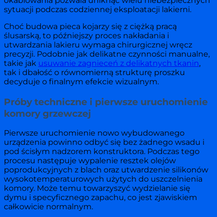
okablowania pozwala uniknąć wielu niebezpiecznych
sytuacji podczas codziennej eksploatacji lakierni.
Choć budowa pieca kojarzy się z ciężką pracą
ślusarską, to późniejszy proces nakładania i
utwardzania lakieru wymaga chirurgicznej wręcz
precyzji. Podobnie jak delikatne czynności manualne,
takie jak
usuwanie zagnieceń z delikatnych tkanin
,
tak i dbałość o równomierną strukturę proszku
decyduje o finalnym efekcie wizualnym.
Próby techniczne i pierwsze uruchomienie
komory grzewczej
Pierwsze uruchomienie nowo wybudowanego
urządzenia powinno odbyć się bez żadnego wsadu i
pod ścisłym nadzorem konstruktora. Podczas tego
procesu następuje wypalenie resztek olejów
poprodukcyjnych z blach oraz utwardzenie silikonów
wysokotemperaturowych użytych do uszczelnienia
komory. Może temu towarzyszyć wydzielanie się
dymu i specyficznego zapachu, co jest zjawiskiem
całkowicie normalnym.