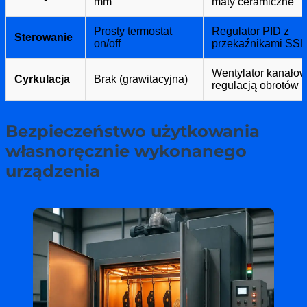
mm
maty ceramiczne
Prosty termostat
Regulator PID z
Sterowanie
on/off
przekaźnikami SS
Wentylator kanałow
Cyrkulacja
Brak (grawitacyjna)
regulacją obrotów
Bezpieczeństwo użytkowania
własnoręcznie wykonanego
urządzenia