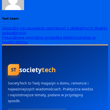
Test team
Sposoby na usuwanie zagnieceń z delikatnych tkanin
jedwabnych
Prawidłowa wymiana gniazdka elektrycznego w
twoim domu
society
tech
ST
SocietyTech to Twój magazyn o domu, remoncie i
najważniejszych wiadomościach. Praktyczna wiedza
i najistotniejsze tematy, podane w przystępny
sposób.