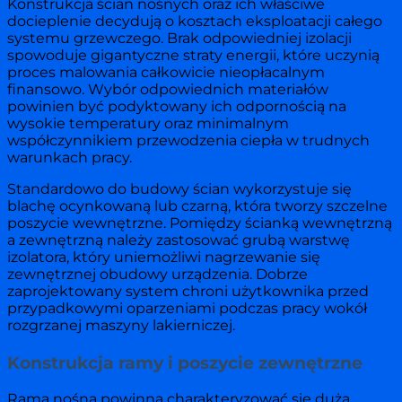
Konstrukcja ścian nośnych oraz ich właściwe
docieplenie decydują o kosztach eksploatacji całego
systemu grzewczego. Brak odpowiedniej izolacji
spowoduje gigantyczne straty energii, które uczynią
proces malowania całkowicie nieopłacalnym
finansowo. Wybór odpowiednich materiałów
powinien być podyktowany ich odpornością na
wysokie temperatury oraz minimalnym
współczynnikiem przewodzenia ciepła w trudnych
warunkach pracy.
Standardowo do budowy ścian wykorzystuje się
blachę ocynkowaną lub czarną, która tworzy szczelne
poszycie wewnętrzne. Pomiędzy ścianką wewnętrzną
a zewnętrzną należy zastosować grubą warstwę
izolatora, który uniemożliwi nagrzewanie się
zewnętrznej obudowy urządzenia. Dobrze
zaprojektowany system chroni użytkownika przed
przypadkowymi oparzeniami podczas pracy wokół
rozgrzanej maszyny lakierniczej.
Konstrukcja ramy i poszycie zewnętrzne
Rama nośna powinna charakteryzować się dużą