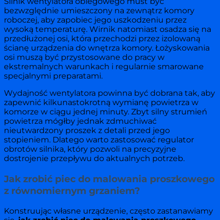
Silnik wentylatora obiegowego must być
bezwzględnie umieszczony na zewnątrz komory
roboczej, aby zapobiec jego uszkodzeniu przez
wysoką temperaturę. Wirnik natomiast osadza się na
przedłużonej osi, która przechodzi przez izolowaną
ścianę urządzenia do wnętrza komory. Łożyskowania
osi muszą być przystosowane do pracy w
ekstremalnych warunkach i regularnie smarowane
specjalnymi preparatami.
Wydajność wentylatora powinna być dobrana tak, aby
zapewnić kilkunastokrotną wymianę powietrza w
komorze w ciągu jednej minuty. Zbyt silny strumień
powietrza mógłby jednak zdmuchiwać
nieutwardzony proszek z detali przed jego
stopieniem. Dlatego warto zastosować regulator
obrotów silnika, który pozwoli na precyzyjne
dostrojenie przepływu do aktualnych potrzeb.
Jak zrobić piec do malowania proszkowego
z równomiernym grzaniem?
Konstruując własne urządzenie, często zastanawiamy