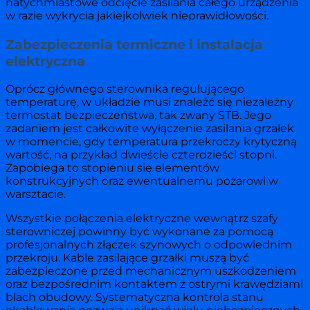
natychmiastowe odcięcie zasilania całego urządzenia
w razie wykrycia jakiejkolwiek nieprawidłowości.
Zabezpieczenia termiczne i instalacja
elektryczna
Oprócz głównego sterownika regulującego
temperaturę, w układzie musi znaleźć się niezależny
termostat bezpieczeństwa, tak zwany STB. Jego
zadaniem jest całkowite wyłączenie zasilania grzałek
w momencie, gdy temperatura przekroczy krytyczną
wartość, na przykład dwieście czterdzieści stopni.
Zapobiega to stopieniu się elementów
konstrukcyjnych oraz ewentualnemu pożarowi w
warsztacie.
Wszystkie połączenia elektryczne wewnątrz szafy
sterowniczej powinny być wykonane za pomocą
profesjonalnych złączek szynowych o odpowiednim
przekroju. Kable zasilające grzałki muszą być
zabezpieczone przed mechanicznym uszkodzeniem
oraz bezpośrednim kontaktem z ostrymi krawędziami
blach obudowy. Systematyczna kontrola stanu