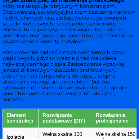
się,
jak zrobić piec do malowania proszkowego
,
który nie ustępuje fabrycznym konstrukcjom.
Odpowiedzią jest precyzyjne rozmieszczenie kanałów
nadmuchowych oraz zastosowanie regulowanych
szczelin wylotowych na całej długości komory.
Pozwala to na precyzyjne sterowanie kierunkiem
przepływu mas gorącego powietrza bezpośrednio na
wygrzewane elementy metalowe.
Warto również zadbać o szczelność samych drzwi
wejściowych, gdyż to właśnie przez nie ucieka
najwięcej cennego ciepła. Zastosowanie wysokiej
jakości silikonowych uszczelek profilowanych,
odpornych na temperaturę do trzystu stopni,
skutecznie rozwiązuje ten problem. Solidne
ryglowanie dociskowe drzwi gwarantuje, że gorące
powietrze pozostanie wewnątrz, nie obciążając
budżetu.
Element
Rozwiązanie
Rozwiązanie
konstrukcji
podstawowe (DIY)
profesjonalne
Wełna skalna 100
Wełna skalna 150 
Izolacja