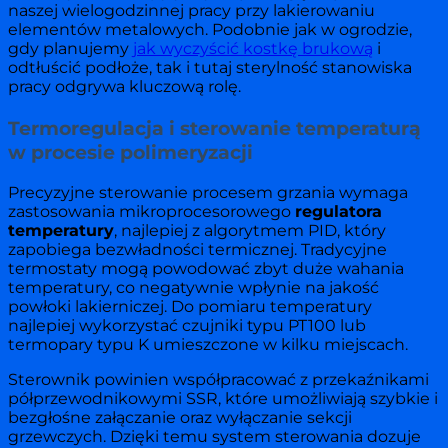
naszej wielogodzinnej pracy przy lakierowaniu
elementów metalowych. Podobnie jak w ogrodzie,
gdy planujemy
jak wyczyścić kostkę brukową
i
odtłuścić podłoże, tak i tutaj sterylność stanowiska
pracy odgrywa kluczową rolę.
Termoregulacja i sterowanie temperaturą
w procesie polimeryzacji
Precyzyjne sterowanie procesem grzania wymaga
zastosowania mikroprocesorowego
regulatora
temperatury
, najlepiej z algorytmem PID, który
zapobiega bezwładności termicznej. Tradycyjne
termostaty mogą powodować zbyt duże wahania
temperatury, co negatywnie wpłynie na jakość
powłoki lakierniczej. Do pomiaru temperatury
najlepiej wykorzystać czujniki typu PT100 lub
termopary typu K umieszczone w kilku miejscach.
Sterownik powinien współpracować z przekaźnikami
półprzewodnikowymi SSR, które umożliwiają szybkie i
bezgłośne załączanie oraz wyłączanie sekcji
grzewczych. Dzięki temu system sterowania dozuje