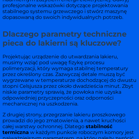
profesjonalne wskazówki dotyczące projektowania
stabilnego systemu grzewczego i stwórz maszynę
dopasowaną do swoich indywidualnych potrzeb.
Dlaczego parametry techniczne
pieca do lakierni są kluczowe?
Projektując urządzenie do utwardzania lakieru,
musimy wziąć pod uwagę fizykę procesu
polimeryzacji, który wymaga stabilnej temperatury
przez określony czas. Zazwyczaj detale muszą być
wygrzewane w temperaturze dochodzącej do dwustu
stopni Celsjusza przez około dwadzieścia minut. Zbyt
niskie parametry sprawią, że powłoka nie uzyska
odpowiedniej przyczepności oraz odporności
mechanicznej na uszkodzenia.
Z drugiej strony, przegrzanie lakieru proszkowego
prowadzi do jego zmatowienia, a nawet kruchości
całej warstwy ochronnej. Dlatego
stabilność
termiczna
w każdym punkcie roboczym komory jest
najważniejszym parametrem, na który należy zwrócić