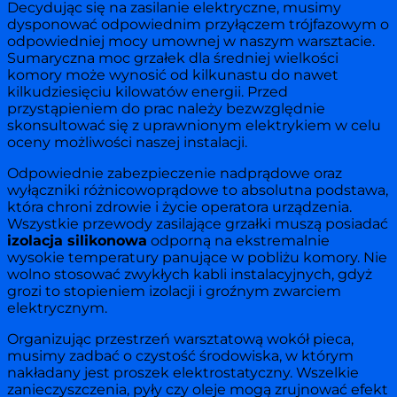
Decydując się na zasilanie elektryczne, musimy
dysponować odpowiednim przyłączem trójfazowym o
odpowiedniej mocy umownej w naszym warsztacie.
Sumaryczna moc grzałek dla średniej wielkości
komory może wynosić od kilkunastu do nawet
kilkudziesięciu kilowatów energii. Przed
przystąpieniem do prac należy bezwzględnie
skonsultować się z uprawnionym elektrykiem w celu
oceny możliwości naszej instalacji.
Odpowiednie zabezpieczenie nadprądowe oraz
wyłączniki różnicowoprądowe to absolutna podstawa,
która chroni zdrowie i życie operatora urządzenia.
Wszystkie przewody zasilające grzałki muszą posiadać
izolacja silikonowa
odporną na ekstremalnie
wysokie temperatury panujące w pobliżu komory. Nie
wolno stosować zwykłych kabli instalacyjnych, gdyż
grozi to stopieniem izolacji i groźnym zwarciem
elektrycznym.
Organizując przestrzeń warsztatową wokół pieca,
musimy zadbać o czystość środowiska, w którym
nakładany jest proszek elektrostatyczny. Wszelkie
zanieczyszczenia, pyły czy oleje mogą zrujnować efekt