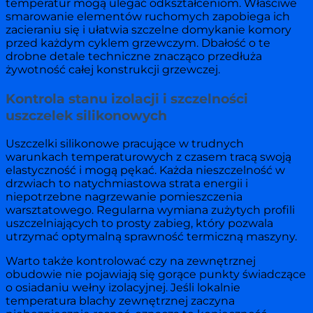
temperatur mogą ulegać odkształceniom. Właściwe
smarowanie elementów ruchomych zapobiega ich
zacieraniu się i ułatwia szczelne domykanie komory
przed każdym cyklem grzewczym. Dbałość o te
drobne detale techniczne znacząco przedłuża
żywotność całej konstrukcji grzewczej.
Kontrola stanu izolacji i szczelności
uszczelek silikonowych
Uszczelki silikonowe pracujące w trudnych
warunkach temperaturowych z czasem tracą swoją
elastyczność i mogą pękać. Każda nieszczelność w
drzwiach to natychmiastowa strata energii i
niepotrzebne nagrzewanie pomieszczenia
warsztatowego. Regularna wymiana zużytych profili
uszczelniających to prosty zabieg, który pozwala
utrzymać optymalną sprawność termiczną maszyny.
Warto także kontrolować czy na zewnętrznej
obudowie nie pojawiają się gorące punkty świadczące
o osiadaniu wełny izolacyjnej. Jeśli lokalnie
temperatura blachy zewnętrznej zaczyna