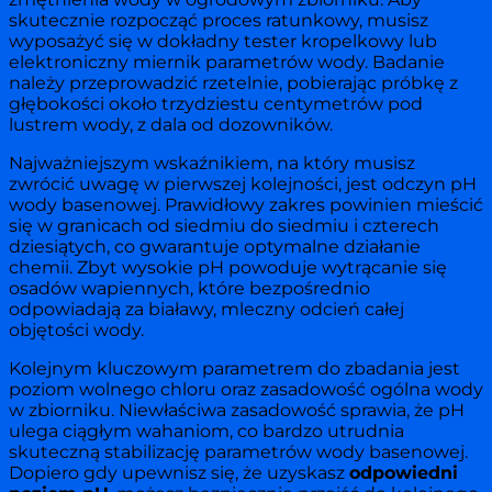
skutecznie rozpocząć proces ratunkowy, musisz
wyposażyć się w dokładny tester kropelkowy lub
elektroniczny miernik parametrów wody. Badanie
należy przeprowadzić rzetelnie, pobierając próbkę z
głębokości około trzydziestu centymetrów pod
lustrem wody, z dala od dozowników.
Najważniejszym wskaźnikiem, na który musisz
zwrócić uwagę w pierwszej kolejności, jest odczyn pH
wody basenowej. Prawidłowy zakres powinien mieścić
się w granicach od siedmiu do siedmiu i czterech
dziesiątych, co gwarantuje optymalne działanie
chemii. Zbyt wysokie pH powoduje wytrącanie się
osadów wapiennych, które bezpośrednio
odpowiadają za białawy, mleczny odcień całej
objętości wody.
Kolejnym kluczowym parametrem do zbadania jest
poziom wolnego chloru oraz zasadowość ogólna wody
w zbiorniku. Niewłaściwa zasadowość sprawia, że pH
ulega ciągłym wahaniom, co bardzo utrudnia
skuteczną stabilizację parametrów wody basenowej.
Dopiero gdy upewnisz się, że uzyskasz
odpowiedni