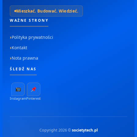
Mieszkać. Budować. Wiedzieć.
WAŻNE STRONY
Polityka prywatności
Kontakt
Nota prawna
ŚLEDŹ NAS
Instagram
Pinterest
Copyright 2026 ©
societytech.pl