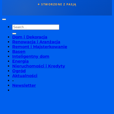
✦ STWORZONE Z PASJĄ
Dom i Dekoracja
Renowacja i Aranżacja
Remont i Majsterkowanie
Basen
Inteligentny dom
Energia
Nieruchomości i Kredyty
Ogród
Aktualności
-
Newsletter