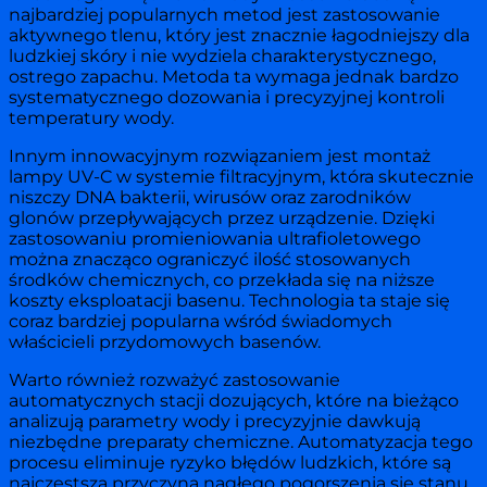
najbardziej popularnych metod jest zastosowanie
aktywnego tlenu, który jest znacznie łagodniejszy dla
ludzkiej skóry i nie wydziela charakterystycznego,
ostrego zapachu. Metoda ta wymaga jednak bardzo
systematycznego dozowania i precyzyjnej kontroli
temperatury wody.
Innym innowacyjnym rozwiązaniem jest montaż
lampy UV-C w systemie filtracyjnym, która skutecznie
niszczy DNA bakterii, wirusów oraz zarodników
glonów przepływających przez urządzenie. Dzięki
zastosowaniu promieniowania ultrafioletowego
można znacząco ograniczyć ilość stosowanych
środków chemicznych, co przekłada się na niższe
koszty eksploatacji basenu. Technologia ta staje się
coraz bardziej popularna wśród świadomych
właścicieli przydomowych basenów.
Warto również rozważyć zastosowanie
automatycznych stacji dozujących, które na bieżąco
analizują parametry wody i precyzyjnie dawkują
niezbędne preparaty chemiczne. Automatyzacja tego
procesu eliminuje ryzyko błędów ludzkich, które są
najczęstszą przyczyną nagłego pogorszenia się stanu