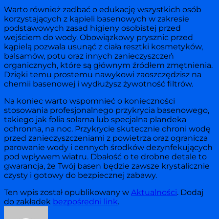
Warto również zadbać o edukację wszystkich osób
korzystających z kąpieli basenowych w zakresie
podstawowych zasad higieny osobistej przed
wejściem do wody. Obowiązkowy prysznic przed
kąpielą pozwala usunąć z ciała resztki kosmetyków,
balsamów, potu oraz innych zanieczyszczeń
organicznych, które są głównym źródłem zmętnienia.
Dzięki temu prostemu nawykowi zaoszczędzisz na
chemii basenowej i wydłużysz żywotność filtrów.
Na koniec warto wspomnieć o konieczności
stosowania profesjonalnego przykrycia basenowego,
takiego jak folia solarna lub specjalna plandeka
ochronna, na noc. Przykrycie skutecznie chroni wodę
przed zanieczyszczeniami z powietrza oraz ogranicza
parowanie wody i cennych środków dezynfekujących
pod wpływem wiatru. Dbałość o te drobne detale to
gwarancja, że Twój basen będzie zawsze krystalicznie
czysty i gotowy do bezpiecznej zabawy.
Ten wpis został opublikowany w
Aktualności
. Dodaj
do zakładek
bezpośredni link
.