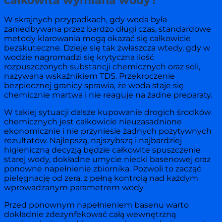
całkowita wymiana wody?
W skrajnych przypadkach, gdy woda była
zaniedbywana przez bardzo długi czas, standardowe
metody klarowania mogą okazać się całkowicie
bezskuteczne. Dzieje się tak zwłaszcza wtedy, gdy w
wodzie nagromadzi się krytyczna ilość
rozpuszczonych substancji chemicznych oraz soli,
nazywana wskaźnikiem TDS. Przekroczenie
bezpiecznej granicy sprawia, że woda staje się
chemicznie martwa i nie reaguje na żadne preparaty.
W takiej sytuacji dalsze kupowanie drogich środków
chemicznych jest całkowicie nieuzasadnione
ekonomicznie i nie przyniesie żadnych pozytywnych
rezultatów. Najlepszą, najszybszą i najbardziej
higieniczną decyzją będzie całkowite spuszczenie
starej wody, dokładne umycie niecki basenowej oraz
ponowne napełnienie zbiornika. Pozwoli to zacząć
pielęgnację od zera, z pełną kontrolą nad każdym
wprowadzanym parametrem wody.
Przed ponownym napełnieniem basenu warto
dokładnie zdezynfekować całą wewnętrzną