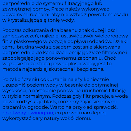
bezpośrednio do systemu filtracyjnego lub
zewnętrznej pompy. Prace należy wykonywać
powolnymi ruchami, aby nie wzbić z powrotem osadu
w krystalizującą się tonię wody.
Podczas odkurzania dna basenu z tak dużej ilości
zanieczyszczeń, najlepiej ustawić zawór wielodrogowy
filtra piaskowego w pozycję odpływu odpadów. Dzięki
temu brudna woda z osadem zostanie skierowana
bezpośrednio do kanalizacji, omijając złoże filtracyjne i
zapobiegając jego ponownemu zapchaniu. Choć
wiąże się to ze stratą pewnej ilości wody, jest to
metoda najbardziej skuteczna i bezpieczna.
Po zakończeniu odkurzania należy koniecznie
uzupełnić poziom wody w basenie do optymalnej
wysokości, a następnie ponownie uruchomić filtrację
w trybie normalnym. Podczas gdy filtr pracuje, a woda
powoli odzyskuje blask, możemy zająć się innymi
pracami w ogrodzie. Warto na przykład sprawdzić,
przetwory z winogron
, co pozwoli nam lepiej
wykorzystać dary natury wokół domu.