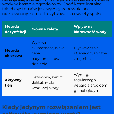
wody w basenie ogrodowym. Choć koszt instalacji
takich systemów jest wyższy, zapewnia on
niezrównany komfort użytkowania i święty spokój.
Metoda
Wpływ na
Główne zalety
dezynfekcji
klarowność wody
Wysoka
skuteczność, niska
Błyskawicznie
Metoda
cena,
utlenia organiczne
chlorowa
natychmiastowe
zmętnienia.
działanie.
Wymaga
Bezwonny, bardzo
Aktywny
regularnego
delikatny dla
tlen
wsparcia środkiem
wrażliwej skóry.
glonobójczym.
Kiedy jedynym rozwiązaniem jest