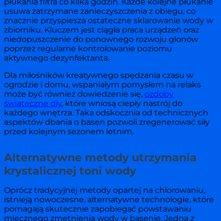
płukania filtra co kilka godzin. Każde kolejne płukanie
usuwa zatrzymane zanieczyszczenia z obiegu, co
znacznie przyspiesza ostateczne sklarowanie wody w
zbiorniku. Kluczem jest ciągła praca urządzeń oraz
niedopuszczenie do ponownego rozwoju glonów
poprzez regularne kontrolowanie poziomu
aktywnego dezynfektanta.
Dla miłośników kreatywnego spędzania czasu w
ogrodzie i domu, wspaniałym pomysłem na relaks
może być również dowiedzenie się,
ozdoby
świąteczne diy
, które wniosą ciepły nastrój do
każdego wnętrza. Taka odskocznia od technicznych
aspektów dbania o basen pozwoli zregenerować siły
przed kolejnym sezonem letnim.
Alternatywne metody utrzymania
krystalicznej toni wody
Oprócz tradycyjnej metody opartej na chlorowaniu,
istnieją nowoczesne, alternatywne technologie, które
pomagają skutecznie zapobiegać powstawaniu
mlecznego zmętnienia wody w basenie. Jedną z