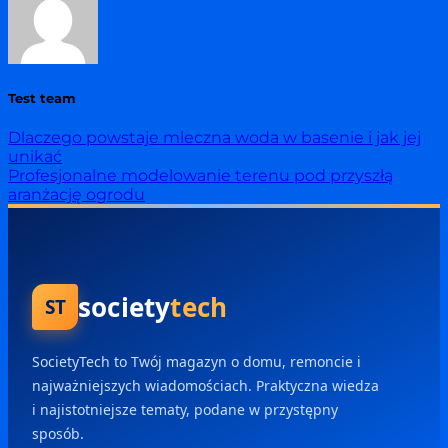
Test team
Dlaczego powstaje mleczna woda w basenie i jak jej
unikać
Profesjonalne modelowanie terenu pod przyszłą
aranżację ogrodu
society
tech
ST
SocietyTech to Twój magazyn o domu, remoncie i
najważniejszych wiadomościach. Praktyczna wiedza
i najistotniejsze tematy, podane w przystępny
sposób.