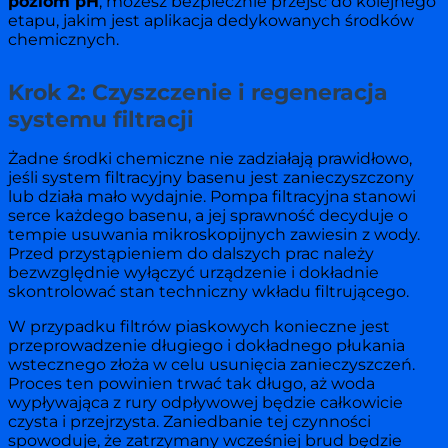
poziom pH
, możesz bezpiecznie przejść do kolejnego
etapu, jakim jest aplikacja dedykowanych środków
chemicznych.
Krok 2: Czyszczenie i regeneracja
systemu filtracji
Żadne środki chemiczne nie zadziałają prawidłowo,
jeśli system filtracyjny basenu jest zanieczyszczony
lub działa mało wydajnie. Pompa filtracyjna stanowi
serce każdego basenu, a jej sprawność decyduje o
tempie usuwania mikroskopijnych zawiesin z wody.
Przed przystąpieniem do dalszych prac należy
bezwzględnie wyłączyć urządzenie i dokładnie
skontrolować stan techniczny wkładu filtrującego.
W przypadku filtrów piaskowych konieczne jest
przeprowadzenie długiego i dokładnego płukania
wstecznego złoża w celu usunięcia zanieczyszczeń.
Proces ten powinien trwać tak długo, aż woda
wypływająca z rury odpływowej będzie całkowicie
czysta i przejrzysta. Zaniedbanie tej czynności
spowoduje, że zatrzymany wcześniej brud będzie