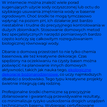
W internecie można znaleźć wiele porad
sugerujących użycie sody oczyszczonej lub octu do
szybkiego usuwania zmętnienia wody w basenie
ogrodowym. Choć środki te mogą tymczasowo
wpłynąć na poziom pH, ich działanie jest bardzo
niestabilne i trudne do precyzyjnego kontrolowania w
dużych zbiornikach. Stosowanie domowych metod
bez specjalistycznych narzędzi pomiarowych bardzo
często kończy się całkowitym rozregulowaniem
biologicznej równowagi wody.
Dbanie o domową przestrzeń to nie tylko chemia
basenowa, ale też kreatywne dekoracje. Czas
spędzony na oczekiwaniu na czysty basen można
poświęcić na planowanie innych domowych
aktywności, takich jak nauka tego,
ekologiczne
dekoracje bożonarodzeniowe
, co uczy najmłodszych
dbałości o środowisko. Tego typu kreatywne projekty
świetnie integrują całą rodzinę.
Profesjonalne środki chemiczne są precyzyjnie
zbilansowane i gwarantują przewidywalne rezultaty,
co minimalizuje ryzyko uszkodzenia drogich urządzeń
technicznych basenu. Wybierając certyfikowane