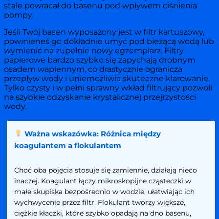
stale powracał do basenu pod wpływem ciśnienia
pompy.
Jeśli Twój basen wyposażony jest w filtr kartuszowy,
powinieneś go dokładnie umyć pod bieżącą wodą lub
wymienić na zupełnie nowy egzemplarz. Filtry
papierowe bardzo szybko się zapychają drobnym
osadem wapiennym, co drastycznie ogranicza
przepływ wody i uniemożliwia skuteczne klarowanie.
Tylko czysty i w pełni sprawny wkład filtrujący pozwoli
na szybkie odzyskanie krystalicznej przejrzystości
wody.
Ważna wskazówka: Różnica między
koagulantem a flokulantem
Choć oba pojęcia stosuje się zamiennie, działają nieco
inaczej. Koagulant łączy mikroskopijne cząsteczki w
małe skupiska bezpośrednio w wodzie, ułatwiając ich
wychwycenie przez filtr. Flokulant tworzy większe,
ciężkie kłaczki, które szybko opadają na dno basenu,