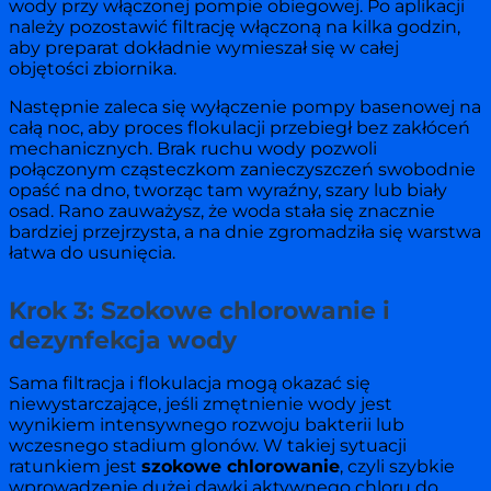
wody przy włączonej pompie obiegowej. Po aplikacji
należy pozostawić filtrację włączoną na kilka godzin,
aby preparat dokładnie wymieszał się w całej
objętości zbiornika.
Następnie zaleca się wyłączenie pompy basenowej na
całą noc, aby proces flokulacji przebiegł bez zakłóceń
mechanicznych. Brak ruchu wody pozwoli
połączonym cząsteczkom zanieczyszczeń swobodnie
opaść na dno, tworząc tam wyraźny, szary lub biały
osad. Rano zauważysz, że woda stała się znacznie
bardziej przejrzysta, a na dnie zgromadziła się warstwa
łatwa do usunięcia.
Krok 3: Szokowe chlorowanie i
dezynfekcja wody
Sama filtracja i flokulacja mogą okazać się
niewystarczające, jeśli zmętnienie wody jest
wynikiem intensywnego rozwoju bakterii lub
wczesnego stadium glonów. W takiej sytuacji
ratunkiem jest
szokowe chlorowanie
, czyli szybkie
wprowadzenie dużej dawki aktywnego chloru do