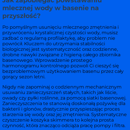
Jak zapobiegać powstawaniu
mlecznej wody w basenie na
przyszłość?
Po pomyślnym usunięciu mlecznego zmętnienia i
przywróceniu krystalicznej czystości wody, musisz
zadbać o regularną profilaktykę, aby problem nie
powrócił. Kluczem do utrzymania stabilności
biologicznej jest systematyczność oraz codzienne,
drobne nawyki związane z higieną całego zbiornika
basenowego. Wprowadzenie prostego
harmonogramu kontrolnego pozwoli Ci cieszyć się
bezproblemowym użytkowaniem basenu przez cały
gorący sezon letni.
Nigdy nie zapominaj o codziennym mechanicznym
usuwaniu zanieczyszczeń stałych, takich jak liście,
owady czy pyłki roślinne, za pomocą siatki basenowej.
Zanieczyszczenia te stanowią doskonałą pożywkę dla
bakterii i glonów, drastycznie przyspieszając proces
starzenia się wody oraz jej zmętnienia. Systematyczne
czyszczenie koszyka skimmera to kolejna prosta
czynność, która znacząco odciąża pracę pompy i filtra.