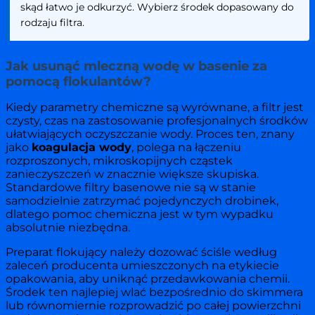
skąd łatwo je odkurzyć. Wybierz środek dopasowany do
rodzaju filtra.
Jak usunąć mleczną wodę w basenie za
pomocą flokulantów?
Kiedy parametry chemiczne są wyrównane, a filtr jest
czysty, czas na zastosowanie profesjonalnych środków
ułatwiających oczyszczanie wody. Proces ten, znany
jako
koagulacja wody
, polega na łączeniu
rozproszonych, mikroskopijnych cząstek
zanieczyszczeń w znacznie większe skupiska.
Standardowe filtry basenowe nie są w stanie
samodzielnie zatrzymać pojedynczych drobinek,
dlatego pomoc chemiczna jest w tym wypadku
absolutnie niezbędna.
Preparat flokujący należy dozować ściśle według
zaleceń producenta umieszczonych na etykiecie
opakowania, aby uniknąć przedawkowania chemii.
Środek ten najlepiej wlać bezpośrednio do skimmera
lub równomiernie rozprowadzić po całej powierzchni