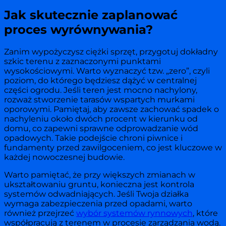
Jak skutecznie zaplanować
proces wyrównywania?
Zanim wypożyczysz ciężki sprzęt, przygotuj dokładny
szkic terenu z zaznaczonymi punktami
wysokościowymi. Warto wyznaczyć tzw. „zero”, czyli
poziom, do którego będziesz dążyć w centralnej
części ogrodu. Jeśli teren jest mocno nachylony,
rozważ stworzenie tarasów wspartych murkami
oporowymi. Pamiętaj, aby zawsze zachować spadek o
nachyleniu około dwóch procent w kierunku od
domu, co zapewni sprawne odprowadzanie wód
opadowych. Takie podejście chroni piwnice i
fundamenty przed zawilgoceniem, co jest kluczowe w
każdej nowoczesnej budowie.
Warto pamiętać, że przy większych zmianach w
ukształtowaniu gruntu, konieczna jest kontrola
systemów odwadniających. Jeśli Twoja działka
wymaga zabezpieczenia przed opadami, warto
również przejrzeć
wybór systemów rynnowych
, które
współpracują z terenem w procesie zarządzania wodą.