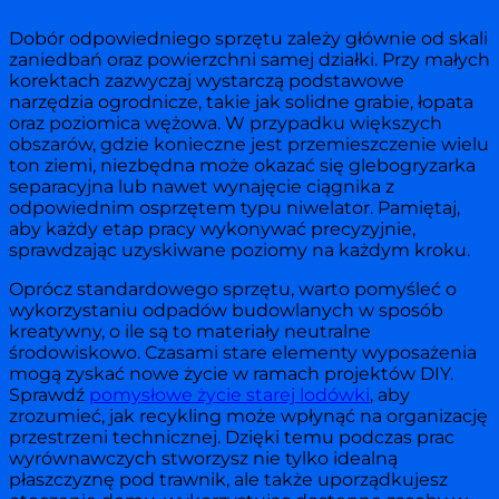
Dobór odpowiedniego sprzętu zależy głównie od skali
zaniedbań oraz powierzchni samej działki. Przy małych
korektach zazwyczaj wystarczą podstawowe
narzędzia ogrodnicze, takie jak solidne grabie, łopata
oraz poziomica wężowa. W przypadku większych
obszarów, gdzie konieczne jest przemieszczenie wielu
ton ziemi, niezbędna może okazać się glebogryzarka
separacyjna lub nawet wynajęcie ciągnika z
odpowiednim osprzętem typu niwelator. Pamiętaj,
aby każdy etap pracy wykonywać precyzyjnie,
sprawdzając uzyskiwane poziomy na każdym kroku.
Oprócz standardowego sprzętu, warto pomyśleć o
wykorzystaniu odpadów budowlanych w sposób
kreatywny, o ile są to materiały neutralne
środowiskowo. Czasami stare elementy wyposażenia
mogą zyskać nowe życie w ramach projektów DIY.
Sprawdź
pomysłowe życie starej lodówki
, aby
zrozumieć, jak recykling może wpłynąć na organizację
przestrzeni technicznej. Dzięki temu podczas prac
wyrównawczych stworzysz nie tylko idealną
płaszczyznę pod trawnik, ale także uporządkujesz