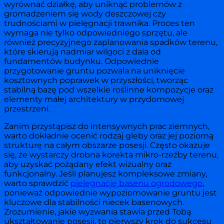
wyrównać działkę, aby uniknąć problemów z
gromadzeniem się wody deszczowej czy
trudnościami w pielęgnacji trawnika. Proces ten
wymaga nie tylko odpowiedniego sprzętu, ale
również precyzyjnego zaplanowania spadków terenu,
które skierują nadmiar wilgoci z dala od
fundamentów budynku. Odpowiednie
przygotowanie gruntu pozwala na uniknięcie
kosztownych poprawek w przyszłości, tworząc
stabilną bazę pod wszelkie roślinne kompozycje oraz
elementy małej architektury w przydomowej
przestrzeni.
Zanim przystąpisz do intensywnych prac ziemnych,
warto dokładnie ocenić rodzaj gleby oraz jej poziomą
strukturę na całym obszarze posesji. Często okazuje
się, że wystarczy drobna korekta mikro-rzeźby terenu,
aby uzyskać pożądany efekt wizualny oraz
funkcjonalny. Jeśli planujesz kompleksowe zmiany,
warto sprawdzić
pielęgnację basenu ogrodowego
,
ponieważ odpowiednie wypoziomowanie gruntu jest
kluczowe dla stabilności niecek basenowych.
Zrozumienie, jakie wyzwania stawia przed Tobą
ukształtowanie posesji, to pierwszy krok do sukcesu