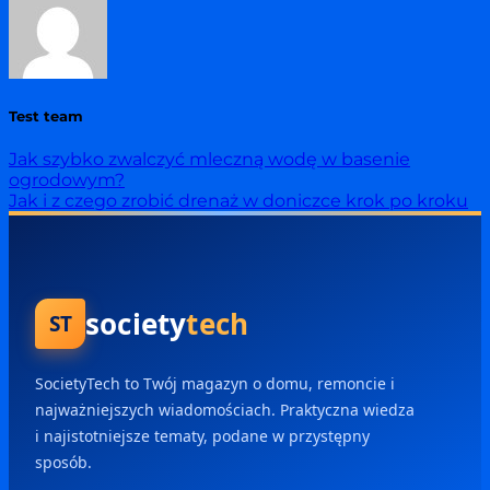
Test team
Jak szybko zwalczyć mleczną wodę w basenie
ogrodowym?
Jak i z czego zrobić drenaż w doniczce krok po kroku
society
tech
ST
SocietyTech to Twój magazyn o domu, remoncie i
najważniejszych wiadomościach. Praktyczna wiedza
i najistotniejsze tematy, podane w przystępny
sposób.