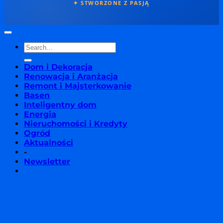
✦ STWORZONE Z PASJĄ
Dom i Dekoracja
Renowacja i Aranżacja
Remont i Majsterkowanie
Basen
Inteligentny dom
Energia
Nieruchomości i Kredyty
Ogród
Aktualności
-
Newsletter