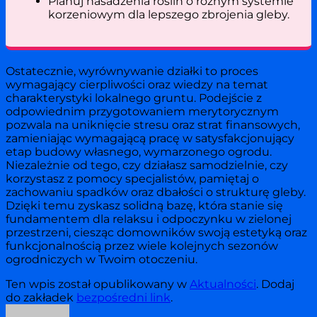
Planuj nasadzenia roślin o różnym systemie
korzeniowym dla lepszego zbrojenia gleby.
Ostatecznie, wyrównywanie działki to proces
wymagający cierpliwości oraz wiedzy na temat
charakterystyki lokalnego gruntu. Podejście z
odpowiednim przygotowaniem merytorycznym
pozwala na uniknięcie stresu oraz strat finansowych,
zamieniając wymagającą pracę w satysfakcjonujący
etap budowy własnego, wymarzonego ogrodu.
Niezależnie od tego, czy działasz samodzielnie, czy
korzystasz z pomocy specjalistów, pamiętaj o
zachowaniu spadków oraz dbałości o strukturę gleby.
Dzięki temu zyskasz solidną bazę, która stanie się
fundamentem dla relaksu i odpoczynku w zielonej
przestrzeni, ciesząc domowników swoją estetyką oraz
funkcjonalnością przez wiele kolejnych sezonów
ogrodniczych w Twoim otoczeniu.
Ten wpis został opublikowany w
Aktualności
. Dodaj
do zakładek
bezpośredni link
.